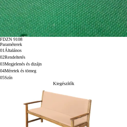
FDZN 9108
Paraméterek
01
Általános
02
Rendeltetés
03
Megjelenés és dizájn
04
Méretek és tömeg
05
Szín
Kiegészítők