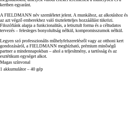
kertben egyaránt.
A FIELDMANN név szemléletet jelent. A munkához, az alkotáshoz és
az azt végző emberekhez való tiszteletteljes hozzáállást tükrözi.
Filozófiánk alapja a funkcionalitás, a letisztult forma és a céltudatos
tervezés – felesleges bonyolultság nélkül, kompromisszumok nélkül.
Legyen szó professzionális műhelyfelszerelésről vagy az otthoni kert
gondozásáról, a FIELDMANN megbízható, prémium minőségű
partner a mindennapokban – ahol a teljesítmény, a tartósság és az
esztétikum egységet alkot.
Magas színvonal
1 akkumulátor – 40 gép
Kedvező árak
Termékek
Minden ami kert
Minden ami műhely
Fast Power 20V akkumulátoros
rendszer
Nyári fesztivál
Fedezze fel a Fieldmannt
Általános felhasználási feltételek
Adatkezelési tájékoztató