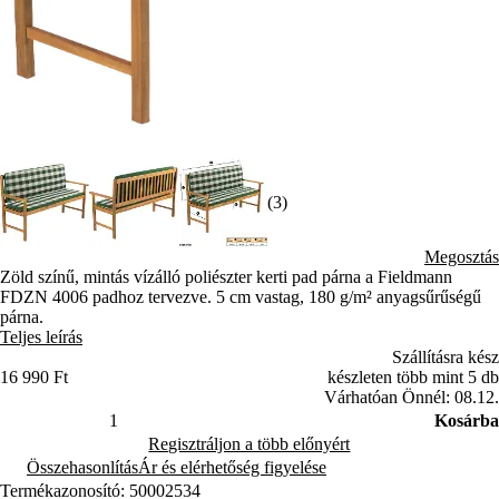
(3)
Megosztás
Zöld színű, mintás vízálló poliészter kerti pad párna a Fieldmann
FDZN 4006 padhoz tervezve. 5 cm vastag, 180 g/m² anyagsűrűségű
párna.
Teljes leírás
Szállításra kész
16 990 Ft
készleten több mint 5 db
Várhatóan Önnél: 08.12.
Kosárba
Regisztráljon a több előnyért
Összehasonlítás
Ár és elérhetőség figyelése
Termékazonosító: 50002534