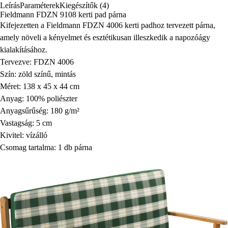
Leírás
Paraméterek
Kiegészítők (4)
Fieldmann FDZN 9108 kerti pad párna
Kifejezetten a Fieldmann FDZN 4006 kerti padhoz tervezett párna,
amely növeli a kényelmet és esztétikusan illeszkedik a napozóágy
kialakításához.
Tervezve: FDZN 4006
Szín: zöld színű, mintás
Méret: 138 x 45 x 44 cm
Anyag: 100% poliészter
Anyagsűrűség: 180 g/m²
Vastagság: 5 cm
Kivitel: vízálló
Csomag tartalma: 1 db párna