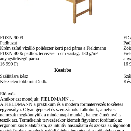
FDZN 9009
FD
Padhuzat
Pad
Krém színű vízálló poliészter kerti pad párna a Fieldmann
Zöld
FDZN 4006 padhoz tervezve. 5 cm vastag, 180 g/m²
Fie
anyagsűrűségű párna.
any
16 990 Ft
16 
Kosárba
Szállításra kész
Szál
Készleten több mint 5 db.
Kész
Előnyök
Amikor azt mondjuk: FIELDMANN …
A FIELDMANN a praktikum és a modern formatervezés tökéletes
egyensúlya. Olyan gépeket és szerszámokat alkotunk, amelyek
nemcsak megkönnyítik a mindennapi munkát, hanem élménnyé is
teszik azt. Termékeink tervezésekor kiemelt figyelmet fordítunk az
ergonomikus kialakításra, az intuitív használatra és azokra az átgondolt
megoldásokra, amelyek valódi értéket teremtenek a műhelyben és a