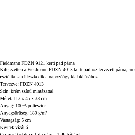
Fieldmann FDZN 9121 kerti pad párna
Kifejezetten a Fieldmann FDZN 4013 kerti padhoz tervezett párna, ame
esztétikusan illeszkedik a napozóágy kialakításához.
Tervezve: FDZN 4013
Szín: krém színű mintázattal
Méret: 113 x 45 x 38 cm
Anyag: 100% poliészter
Anyagsűrűség: 180 g/m²
Vastagság: 5 cm
Kivitel: vízálló
Csomag tartalma: 1 db párna, 1 db háttámla