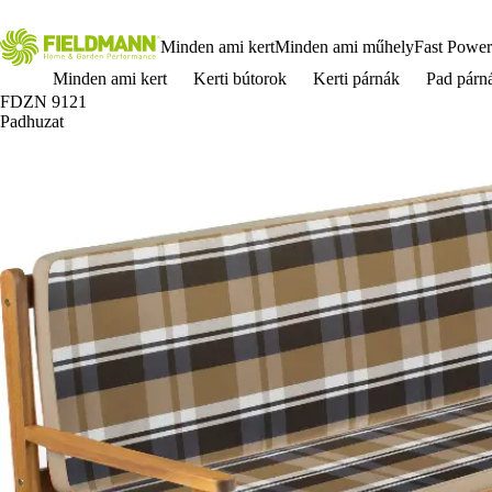
Minden ami kert
Minden ami műhely
Fast Power
Minden ami kert
Kerti bútorok
Kerti párnák
Pad párn
FDZN 9121
Padhuzat