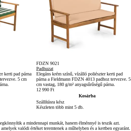
FDZN 9021
Padhuzat
er kerti pad párna
Elegáns krém színű, vízálló poliészter kerti pad
ervezve. 5 cm
párna a Fieldmann FDZN 4013 padhoz tervezve. 5
árna.
cm vastag, 180 g/m² anyagsűrűségű párna.
12 990 Ft
Kosárba
Szállításra kész
Készleten több mint 5 db.
könnyítik a mindennapi munkát, hanem élménnyé is teszik azt.
, amelyek valódi értéket teremtenek a műhelyben és a kertben egyaránt.