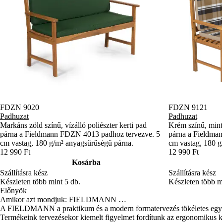
FDZN 9020
FDZN 9121
Padhuzat
Padhuzat
Markáns zöld színű, vízálló poliészter kerti pad
Krém színű, mintá
párna a Fieldmann FDZN 4013 padhoz tervezve. 5
párna a Fieldma
cm vastag, 180 g/m² anyagsűrűségű párna.
cm vastag, 180 g
12 990 Ft
12 990 Ft
Kosárba
Szállításra kész
Szállításra kész
Készleten több mint 5 db.
Készleten több m
Előnyök
Amikor azt mondjuk: FIELDMANN …
A FIELDMANN a praktikum és a modern formatervezés tökéletes egyen
Termékeink tervezésekor kiemelt figyelmet fordítunk az ergonomikus kia