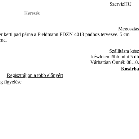
Szervíz
HU
Megosztás
zter kerti pad párna a Fieldmann FDZN 4013 padhoz tervezve. 5 cm
rna.
Szállításra kész
készleten több mint 5 db
Várhatóan Önnél: 08.10.
Kosárba
Regisztráljon a több előnyért
ég figyelése