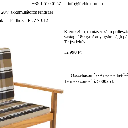
+36 1 510 0157
info@fieldmann.hu
 20V akkumulátoros rendszer
ák
Padhuzat FDZN 9121
Krém színű, mintás vízálló poliés
vastag, 180 g/m² anyagsűrűségű pá
Teljes leírás
12 990 Ft
Összehasonlítás
Ár és elérhetős
Termékazonosító: 50002533