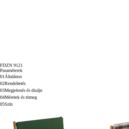
FDZN 9121
Paraméterek
01
Általános
02
Rendeltetés
03
Megjelenés és dizájn
04
Méretek és tömeg
05
Szín