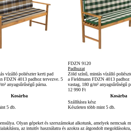
FDZN 9120
Padhuzat
s vízálló poliészter kerti pad
Zöld színű, mintás vízálló poliészt
nn FDZN 4013 padhoz tervezve. 5
a Fieldmann FDZN 4013 padhoz t
/m² anyagsűrűségű párna.
vastag, 180 g/m² anyagsűrűségű p
12 990 Ft
Kosárba
Kosárba
Szállításra kész
int 5 db.
Készleten több mint 5 db.
súlya. Olyan gépeket és szerszámokat alkotunk, amelyek nemcsak meg
lakításra, az intuitív használatra és azokra az átgondolt megoldásokra