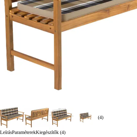
(4)
Leírás
Paraméterek
Kiegészítők (4)