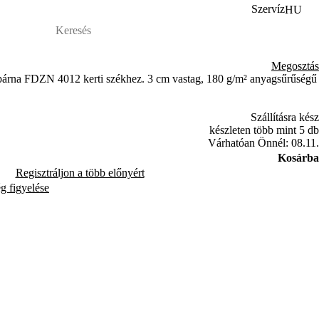
Szervíz
HU
Megosztás
ékpárna FDZN 4012 kerti székhez. 3 cm vastag, 180 g/m² anyagsűrűségű
Szállításra kész
készleten több mint 5 db
Várhatóan Önnél: 08.11.
Kosárba
Regisztráljon a több előnyért
ég figyelése