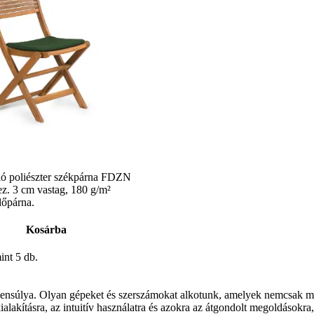
lló poliészter székpárna FDZN
ez. 3 cm vastag, 180 g/m²
lőpárna.
Kosárba
int 5 db.
súlya. Olyan gépeket és szerszámokat alkotunk, amelyek nemcsak meg
lakításra, az intuitív használatra és azokra az átgondolt megoldásokra