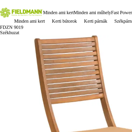
Minden ami kert
Minden ami műhely
Fast Power
Minden ami kert
Kerti bútorok
Kerti párnák
Székpárn
FDZN 9019
Székhuzat