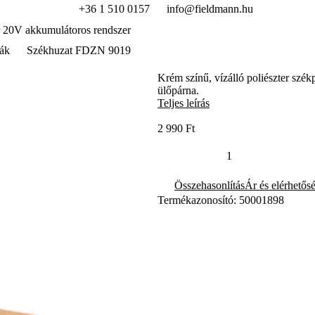
+36 1 510 0157
info@fieldmann.hu
 20V akkumulátoros rendszer
ák
Székhuzat FDZN 9019
Krém színű, vízálló poliészter sz
ülőpárna.
Teljes leírás
2 990 Ft
Összehasonlítás
Ár és elérhetős
Termékazonosító: 50001898