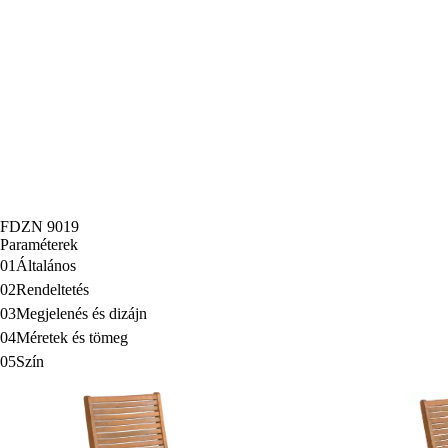
FDZN 9019
Paraméterek
01
Általános
02
Rendeltetés
03
Megjelenés és dizájn
04
Méretek és tömeg
05
Szín