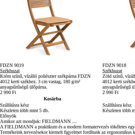
FDZN 9019
FDZN 9018
Székhuzat
Székhuzat
Krém színű, vízálló poliészter székpárna FDZN
Zöld színű, vízá
4012 kerti székhez. 3 cm vastag, 180 g/m²
4012 kerti székh
anyagsűrűségű ülőpárna.
anyagsűrűségű ü
2 990 Ft
2 990 Ft
Kosárba
Szállításra kész
Szállításra kész
Készleten több mint 5 db.
Készleten több m
Előnyök
Amikor azt mondjuk: FIELDMANN …
A FIELDMANN a praktikum és a modern formatervezés tökéletes egyen
Termékeink tervezésekor kiemelt figyelmet fordítunk az ergonomikus kia