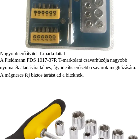
Nagyobb erőátvitel T-markolattal
A Fieldmann FDS 1017-37R T-markolatú csavarhúzója nagyobb
nyomaték átadására képes, így ideális erősebb csavarok meghúzására.
A mágneses fej biztos tartást ad a biteknek.