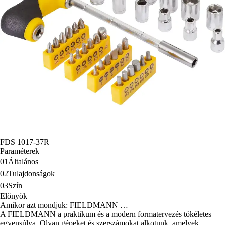
FDS 1017-37R
Paraméterek
01
Általános
02
Tulajdonságok
03
Szín
Előnyök
Amikor azt mondjuk: FIELDMANN …
A FIELDMANN a praktikum és a modern formatervezés tökéletes
egyensúlya. Olyan gépeket és szerszámokat alkotunk, amelyek