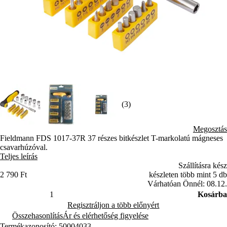
(3)
Megosztás
Fieldmann FDS 1017-37R 37 részes bitkészlet T-markolatú mágneses
csavarhúzóval.
Teljes leírás
Szállításra kész
2 790 Ft
készleten több mint 5 db
Várhatóan Önnél: 08.12.
Kosárba
Regisztráljon a több előnyért
Összehasonlítás
Ár és elérhetőség figyelése
Termékazonosító: 50004033