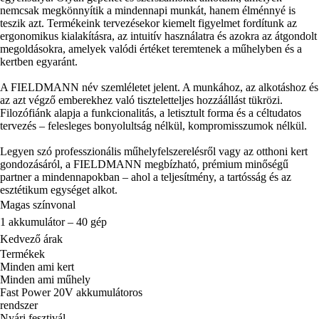
nemcsak megkönnyítik a mindennapi munkát, hanem élménnyé is
teszik azt. Termékeink tervezésekor kiemelt figyelmet fordítunk az
ergonomikus kialakításra, az intuitív használatra és azokra az átgondolt
megoldásokra, amelyek valódi értéket teremtenek a műhelyben és a
kertben egyaránt.
A FIELDMANN név szemléletet jelent. A munkához, az alkotáshoz és
az azt végző emberekhez való tiszteletteljes hozzáállást tükrözi.
Filozófiánk alapja a funkcionalitás, a letisztult forma és a céltudatos
tervezés – felesleges bonyolultság nélkül, kompromisszumok nélkül.
Legyen szó professzionális műhelyfelszerelésről vagy az otthoni kert
gondozásáról, a FIELDMANN megbízható, prémium minőségű
partner a mindennapokban – ahol a teljesítmény, a tartósság és az
esztétikum egységet alkot.
Magas színvonal
1 akkumulátor – 40 gép
Kedvező árak
Termékek
Minden ami kert
Minden ami műhely
Fast Power 20V akkumulátoros
rendszer
Nyári fesztivál