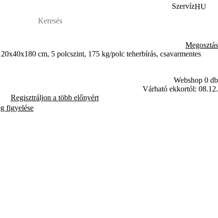
Szervíz
HU
Megosztás
x40x180 cm, 5 polcszint, 175 kg/polc teherbírás, csavarmentes
Webshop 0 db
Várható ekkortól: 08.12.
Regisztráljon a több előnyért
ég figyelése