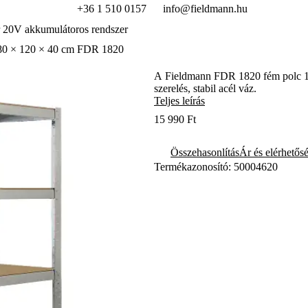
+36 1 510 0157
info@fieldmann.hu
 20V akkumulátoros rendszer
180 × 120 × 40 cm FDR 1820
A Fieldmann FDR 1820 fém polc 120
szerelés, stabil acél váz.
Teljes leírás
15 990 Ft
Összehasonlítás
Ár és elérhetős
Termékazonosító: 50004620