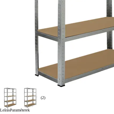
(2)
Leírás
Paraméterek