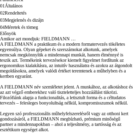
01
Általános
02
Rendeltetés
03
Megjelenés és dizájn
04
Méretek és tömeg
Előnyök
Amikor azt mondjuk: FIELDMANN …
A FIELDMANN a praktikum és a modern formatervezés tökéletes
egyensúlya. Olyan gépeket és szerszámokat alkotunk, amelyek
nemcsak megkönnyítik a mindennapi munkát, hanem élménnyé is
teszik azt. Termékeink tervezésekor kiemelt figyelmet fordítunk az
ergonomikus kialakításra, az intuitív használatra és azokra az átgondolt
megoldásokra, amelyek valódi értéket teremtenek a műhelyben és a
kertben egyaránt.
A FIELDMANN név szemléletet jelent. A munkához, az alkotáshoz és
az azt végző emberekhez való tiszteletteljes hozzáállást tükrözi.
Filozófiánk alapja a funkcionalitás, a letisztult forma és a céltudatos
tervezés – felesleges bonyolultság nélkül, kompromisszumok nélkül.
Legyen szó professzionális műhelyfelszerelésről vagy az otthoni kert
gondozásáról, a FIELDMANN megbízható, prémium minőségű
partner a mindennapokban – ahol a teljesítmény, a tartósság és az
esztétikum egységet alkot.