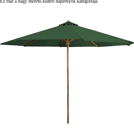
Ez már a nagy méretű kültéri napernyők kategóriája.