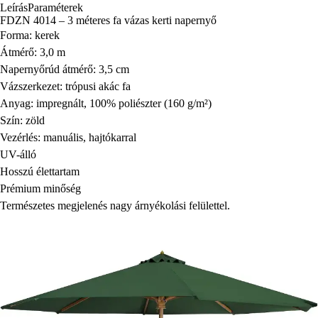
Leírás
Paraméterek
FDZN 4014 – 3 méteres fa vázas kerti napernyő
Forma: kerek
Átmérő: 3,0 m
Napernyőrúd átmérő: 3,5 cm
Vázszerkezet: trópusi akác fa
Anyag: impregnált, 100% poliészter (160 g/m²)
Szín: zöld
Vezérlés: manuális, hajtókarral
UV-álló
Hosszú élettartam
Prémium minőség
Természetes megjelenés nagy árnyékolási felülettel.