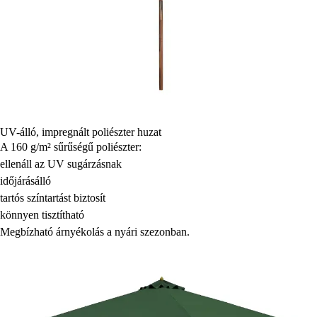
UV-álló, impregnált poliészter huzat
A 160 g/m² sűrűségű poliészter:
ellenáll az UV sugárzásnak
időjárásálló
tartós színtartást biztosít
könnyen tisztítható
Megbízható árnyékolás a nyári szezonban.