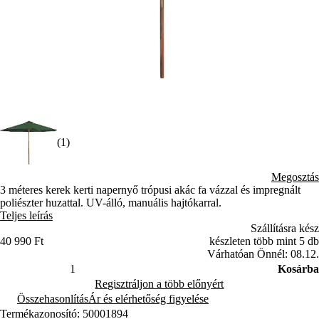
(1)
Megosztás
3 méteres kerek kerti napernyő trópusi akác fa vázzal és impregnált
poliészter huzattal. UV-álló, manuális hajtókarral.
Teljes leírás
Szállításra kész
40 990 Ft
készleten több mint 5 db
Várhatóan Önnél: 08.12.
Kosárba
Regisztráljon a több előnyért
Összehasonlítás
Ár és elérhetőség figyelése
Termékazonosító: 50001894