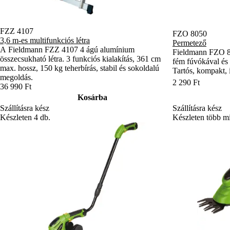
FZZ 4107
FZO 8050
3,6 m-es multifunkciós létra
Permetező
A Fieldmann FZZ 4107 4 ágú alumínium
Fieldmann FZO 80
összecsukható létra. 3 funkciós kialakítás, 361 cm
fém fúvókával és 
max. hossz, 150 kg teherbírás, stabil és sokoldalú
Tartós, kompakt, 
megoldás.
2 290 Ft
36 990 Ft
Kosárba
Szállításra kész
Szállításra kész
Készleten több mi
Készleten 4 db.