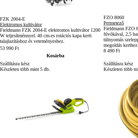
FZO 8060
FZK 2004-E
Permetező
Elektromos kultivátor
Fieldmann FZO 8
Fieldmann FZK 2004-E elektromos kultivátor 1200
fúvókával, 2,5 bar
W teljesítménnyel. 40 cm-es rotációs kapa kerti
túlnyomás szelepp
talajlazításhoz és veteményeshez.
megoldás kerthez
53 990 Ft
8 490 Ft
Kosárba
Szállításra kész
Szállításra kész
Készleten több mint 5 db.
Készleten több mi