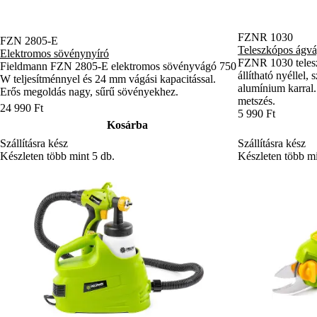
FZNR 1030
FZN 2805-E
Teleszkópos ágvá
Elektromos sövénynyíró
FZNR 1030 tele
Fieldmann FZN 2805-E elektromos sövényvágó 750
állítható nyéllel,
W teljesítménnyel és 24 mm vágási kapacitással.
alumínium karral.
Erős megoldás nagy, sűrű sövényekhez.
metszés.
24 990 Ft
5 990 Ft
Kosárba
Szállításra kész
Szállításra kész
Készleten több mint 5 db.
Készleten több mi