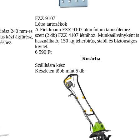
FZZ 9107
Létra tartozékok
A Fieldmann FZZ 9107 alumínium taposólemez
fűrész 240 mm-es
szett (2 db) FZZ 4107 létrához. Munkaállványként is
s kézi ágfűrész,
használható, 150 kg teherbírás, stabil és biztonságos
zéshez.
kivitel.
6 590 Ft
Kosárba
Szállításra kész
Készleten több mint 5 db.