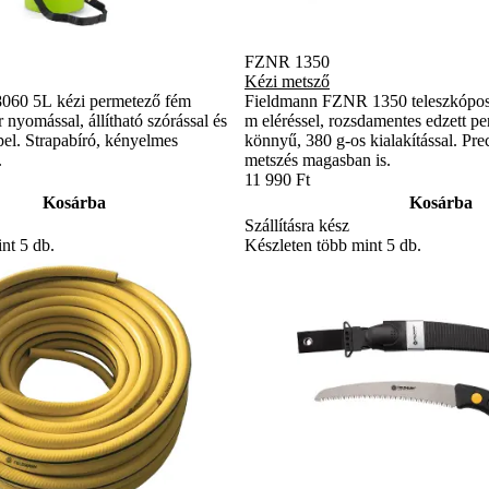
FZNR 1350
Kézi metsző
060 5L kézi permetező fém
Fieldmann FZNR 1350 teleszkópos 
 nyomással, állítható szórással és
m eléréssel, rozsdamentes edzett pe
el. Strapabíró, kényelmes
könnyű, 380 g-os kialakítással. Pre
.
metszés magasban is.
11 990 Ft
Kosárba
Kosárba
Szállításra kész
nt 5 db.
Készleten több mint 5 db.