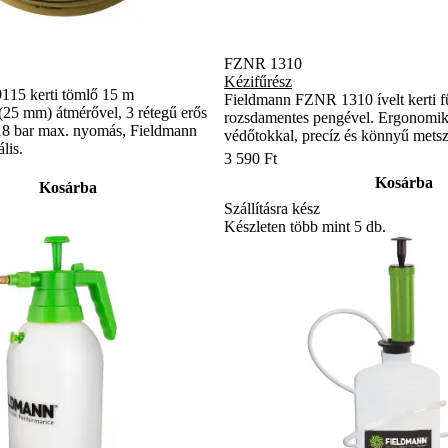
FZNR 1310
Kézifűrész
115 kerti tömlő 15 m
Fieldmann FZNR 1310 ívelt kerti 
(25 mm) átmérővel, 3 rétegű erős
rozsdamentes pengével. Ergonomiku
18 bar max. nyomás, Fieldmann
védőtokkal, precíz és könnyű mets
lis.
3 590 Ft
Kosárba
Kosárba
Szállításra kész
Készleten több mint 5 db.