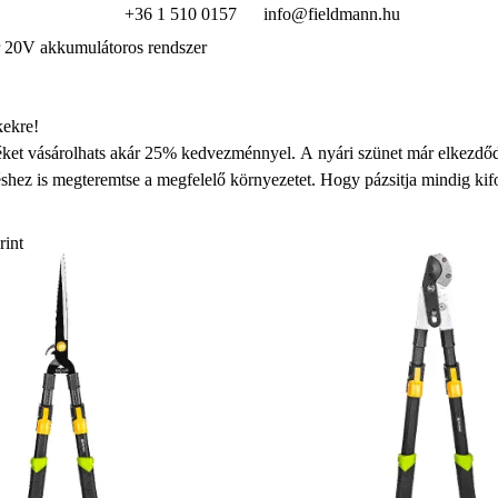
+36 1 510 0157
info@fieldmann.hu
 20V akkumulátoros rendszer
ekre!
et vásárolhats akár 25% kedvezménnyel. A nyári szünet már elkezdődöt
hez is megteremtse a megfelelő környezetet. Hogy pázsitja mindig kifo
n, vezeték nélküli akkumulátoros modellekről. Ha pedig a kényelmes ker
és faszenes grilleinkre vonatkozó kedvezményes ajánlatainkat. De ez m
rint
hat láncfűrészek, nagy teljesítményű bozótvágók, sövénynyírók közül. 
an, és a kijelölt termékekre a –
25% kedvezmény
automatikusan érvé