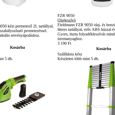
FZR 9050
Olajleszívó
Fieldmann FZR 9050 olaj- és benzi
50 kézi permetező 2L tartállyal,
literes tartállyal, erős ABS házzal
szabályozható permetezéssel.
Gyors, tiszta folyadékleszívás min
ideális növényápoláshoz.
üzemanyaghoz.
3 190 Ft
Kosárba
Kosárba
Szállításra kész
nt 5 db.
Készleten több mint 5 db.