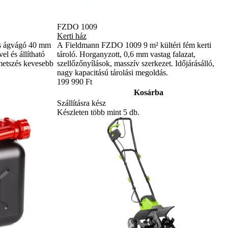
FZDO 1009
Kerti ház
s ágvágó 40 mm
A Fieldmann FZDO 1009 9 m² kültéri fém kerti
el és állítható
tároló. Horganyzott, 0,6 mm vastag falazat,
metszés kevesebb
szellőzőnyílások, masszív szerkezet. Időjárásálló,
nagy kapacitású tárolási megoldás.
199 990 Ft
Kosárba
Szállításra kész
Készleten több mint 5 db.