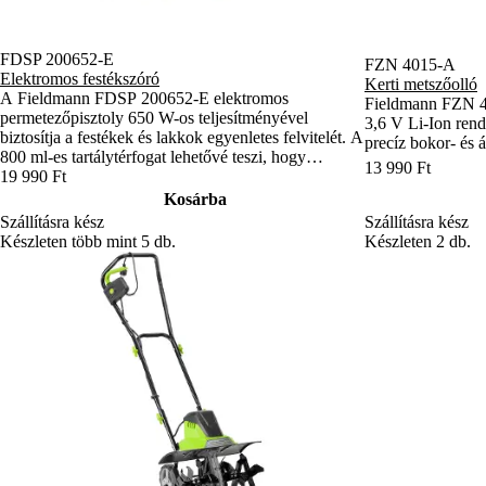
FDSP 200652-E
FZN 4015-A
Elektromos festékszóró
Kerti metszőolló
A Fieldmann FDSP 200652-E elektromos
Fieldmann FZN 4
permetezőpisztoly 650 W-os teljesítményével
3,6 V Li-Ion rend
biztosítja a festékek és lakkok egyenletes felvitelét. A
precíz bokor- és 
800 ml-es tartálytérfogat lehetővé teszi, hogy
13 990 Ft
hosszabb ideig dolgozzon újratöltés nélkül.
19 990 Ft
Rugalmas tömlők és ergonomikus fogantyú
Kosárba
kényelmes kezelhetőséget biztosítanak.
Szállításra kész
Szállításra kész
Készleten 2 db.
Készleten több mint 5 db.