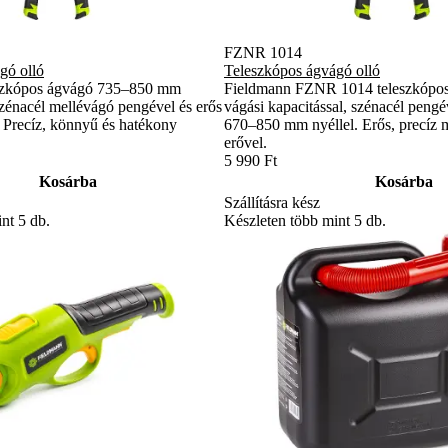
FZNR 1014
gó olló
Teleszkópos ágvágó olló
szkópos ágvágó 735–850 mm
Fieldmann FZNR 1014 teleszkópo
 szénacél mellévágó pengével és erős
vágási kapacitással, szénacél pengév
 Precíz, könnyű és hatékony
670–850 mm nyéllel. Erős, precíz 
erővel.
5 990 Ft
Kosárba
Kosárba
Szállításra kész
nt 5 db.
Készleten több mint 5 db.