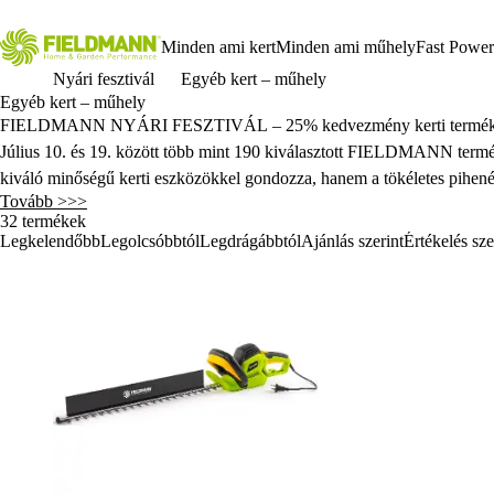
Minden ami kert
Minden ami műhely
Fast Power
Nyári fesztivál
Egyéb kert – műhely
Egyéb kert – műhely
FIELDMANN NYÁRI FESZTIVÁL – 25% kedvezmény kerti termék
Július 10. és 19. között több mint 190 kiválasztott FIELDMANN termék
kiváló minőségű kerti eszközökkel gondozza, hanem a tökéletes pihenés
Tovább >>>
legyen szó csendes elektromos, nagy teljesítményű benzines vagy moder
32 termékek
hosszú nyári estékhez, használja ki kerti bútorainkra, napernyőinkre 
Legkelendőbb
Legolcsóbbtól
Legdrágábbtól
Ajánlás szerint
Értékelés sze
nélkülözhetetlen gépet talál, amelyek megkönnyítik a munkát. Választ
nyugalom szigetét. Egyszerűen írja be a
JULIUS25
kuponkódot a kosárb
kikapcsolódáshoz a kertben.