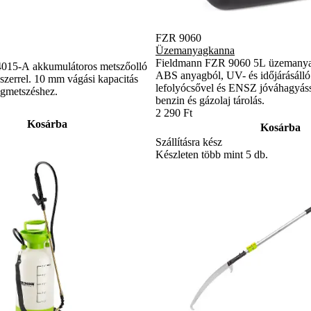
FZR 9060
Üzemanyagkanna
Fieldmann FZR 9060 5L üzemanya
015-A akkumulátoros metszőolló
ABS anyagból, UV- és időjárásálló 
szerrel. 10 mm vágási kapacitás
lefolyócsővel és ENSZ jóváhagyáss
ágmetszéshez.
benzin és gázolaj tárolás.
2 290 Ft
Kosárba
Kosárba
Szállításra kész
Készleten több mint 5 db.