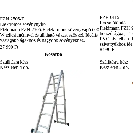
FZH 9115
FZN 2505-E
Locsolótömlő
Elektromos sövénynyíró
Fieldmann FZH 9
Fieldmann FZN 2505-E elektromos sövényvágó 600
hosszúsággal, 1” 
W teljesítménnyel és állítható vágási szöggel. Ideális
PVC kivitelben. 
vastagabb ágakhoz és nagyobb sövényekhez.
szivattyúkhoz ideá
27 990 Ft
8 990 Ft
Kosárba
Szállításra kész
Szállításra kész
Készleten 4 db.
Készleten 2 db.