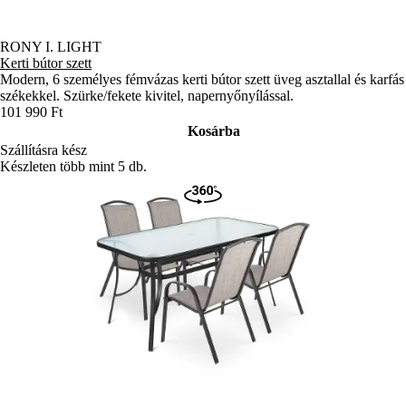
munkát. Választhat láncfűrészek, nagy teljesítményű bozótvágók,
sövénynyírók közül. Közel 190 termék vár Önre, hogy segítsen
RONY I. LIGHT
Kerti bútor szett
megteremteni a saját nyugalom szigetét. Egyszerűen írja be a
Modern, 6 személyes fémvázas kerti bútor szett üveg asztallal és karfás
JULIUS25
kuponkódot a kosárban, és a kijelölt termékekre a –
25%
székekkel. Szürke/fekete kivitel, napernyőnyílással.
kedvezmény
automatikusan érvényesül. FIELDMANN – okos
101 990 Ft
eszközök a munkához és a kényelmes kikapcsolódáshoz a kertben.
Kosárba
Szállításra kész
Készleten több mint 5 db.