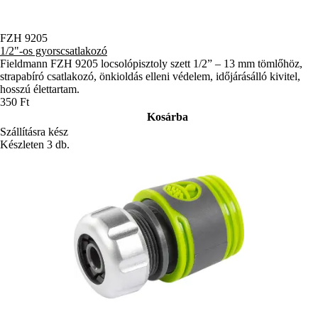
FZH 9205
1/2"-os gyorscsatlakozó
Fieldmann FZH 9205 locsolópisztoly szett 1/2” – 13 mm tömlőhöz,
strapabíró csatlakozó, önkioldás elleni védelem, időjárásálló kivitel,
hosszú élettartam.
350 Ft
Kosárba
Szállításra kész
Készleten 3 db.