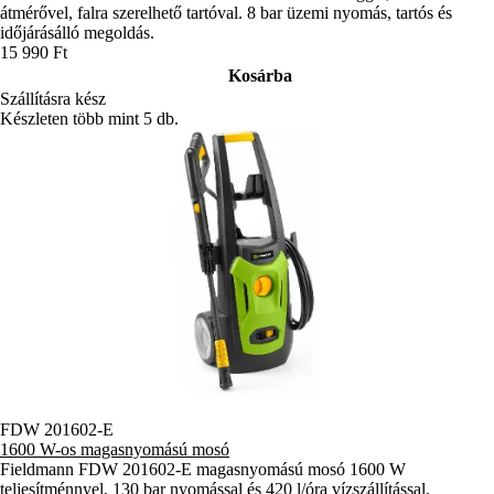
átmérővel, falra szerelhető tartóval. 8 bar üzemi nyomás, tartós és
időjárásálló megoldás.
15 990 Ft
Kosárba
Szállításra kész
Készleten több mint 5 db.
FDW 201602-E
1600 W-os magasnyomású mosó
Fieldmann FDW 201602-E magasnyomású mosó 1600 W
teljesítménnyel, 130 bar nyomással és 420 l/óra vízszállítással.