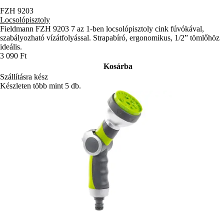
FZH 9203
Locsolópisztoly
Fieldmann FZH 9203 7 az 1-ben locsolópisztoly cink fúvókával,
szabályozható vízátfolyással. Strapabíró, ergonomikus, 1/2” tömlőhöz
ideális.
3 090 Ft
Kosárba
Szállításra kész
Készleten több mint 5 db.