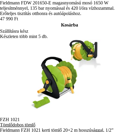
Fieldmann FDW 201650-E magasnyomású mosó 1650 W
teljesítménnyel, 135 bar nyomással és 420 l/óra vízhozammal.
Erőteljes tisztítás otthonra és autóápoláshoz.
47 990 Ft
Kosárba
Szállításra kész
Készleten több mint 5 db.
FZH 1021
Tömlődobos tömlő
Fieldmann FZH 1021 kerti tömlő 20+2 m hosszúsággal, 1/2”