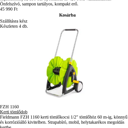
Önfelszívó, sampon tartályos, kompakt erő.
45 990 Ft
Kosárba
Szállításra kész
Készleten 4 db.
FZH 1160
Kerti tömlődob
Fieldmann FZH 1160 kerti tömlőkocsi 1/2" tömlőhöz 60 m-ig, könnyű
és korrózióálló kivitelben. Strapabíró, mobil, helytakarékos megoldás
kertbe.