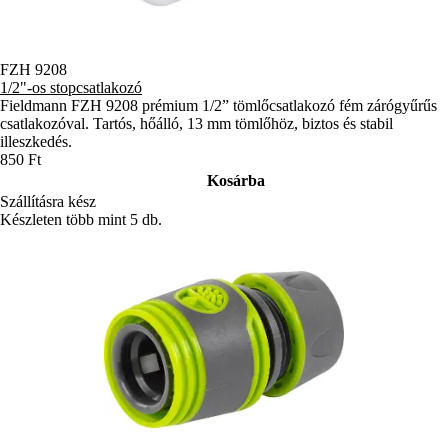
számos további, nélkülözhetetlen gépet talál, amelyek megkönnyítik a
munkát. Választhat láncfűrészek, nagy teljesítményű bozótvágók,
sövénynyírók közül. Közel 190 termék vár Önre, hogy segítsen
FZH 9208
1/2"-os stopcsatlakozó
megteremteni a saját nyugalom szigetét. Egyszerűen írja be a
Fieldmann FZH 9208 prémium 1/2” tömlőcsatlakozó fém zárógyűrűs
JULIUS25
kuponkódot a kosárban, és a kijelölt termékekre a –
25%
csatlakozóval. Tartós, hőálló, 13 mm tömlőhöz, biztos és stabil
kedvezmény
automatikusan érvényesül. FIELDMANN – okos
illeszkedés.
850 Ft
eszközök a munkához és a kényelmes kikapcsolódáshoz a kertben.
Kosárba
Szállításra kész
Készleten több mint 5 db.