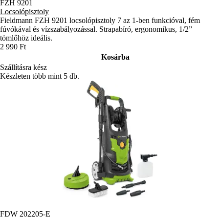
FZH 9201
Locsolópisztoly
Fieldmann FZH 9201 locsolópisztoly 7 az 1-ben funkcióval, fém
fúvókával és vízszabályozással. Strapabíró, ergonomikus, 1/2”
tömlőhöz ideális.
2 990 Ft
Kosárba
Szállításra kész
Készleten több mint 5 db.
FDW 202205-E