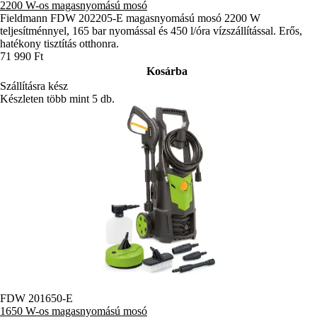
2200 W-os magasnyomású mosó
Fieldmann FDW 202205-E magasnyomású mosó 2200 W
teljesítménnyel, 165 bar nyomással és 450 l/óra vízszállítással. Erős,
hatékony tisztítás otthonra.
71 990 Ft
Kosárba
Szállításra kész
Készleten több mint 5 db.
FDW 201650-E
1650 W-os magasnyomású mosó