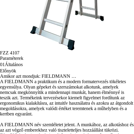
FZZ 4107
Paraméterek
01
Általános
Előnyök
Amikor azt mondjuk: FIELDMANN …
A FIELDMANN a praktikum és a modern formatervezés tökéletes
egyensúlya. Olyan gépeket és szerszámokat alkotunk, amelyek
nemcsak megkönnyítik a mindennapi munkát, hanem élménnyé is
teszik azt. Termékeink tervezésekor kiemelt figyelmet fordítunk az
ergonomikus kialakításra, az intuitív használatra és azokra az átgondolt
megoldásokra, amelyek valódi értéket teremtenek a műhelyben és a
kertben egyaránt.
A FIELDMANN név szemléletet jelent. A munkához, az alkotáshoz és
az azt végző emberekhez való tiszteletteljes hozzáállást tükrözi.