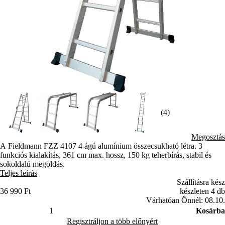
(4)
Megosztás
A Fieldmann FZZ 4107 4 ágú alumínium összecsukható létra. 3
funkciós kialakítás, 361 cm max. hossz, 150 kg teherbírás, stabil és
sokoldalú megoldás.
Teljes leírás
Szállításra kész
36 990 Ft
készleten 4 db
Várhatóan Önnél: 08.10.
Kosárba
Regisztráljon a több előnyért