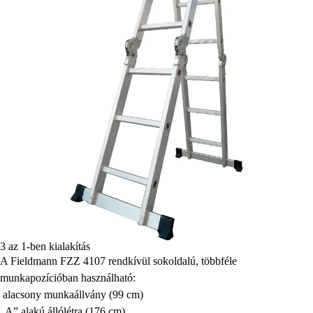
3 az 1-ben kialakítás
A Fieldmann FZZ 4107 rendkívül sokoldalú, többféle
munkapozícióban használható:
alacsony munkaállvány (99 cm)
„A” alakú állólétra (176 cm)