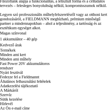
Filozófiánk alapja a funkcionalitás, a letisztult forma és a céltudatos
tervezés – felesleges bonyolultság nélkül, kompromisszumok nélkül.
Legyen szó professzionális műhelyfelszerelésről vagy az otthoni kert
gondozásáról, a FIELDMANN megbízható, prémium minőségű
partner a mindennapokban – ahol a teljesítmény, a tartósság és az
esztétikum egységet alkot.
Magas színvonal
1 akkumulátor – 40 gép
Kedvező árak
Termékek
Minden ami kert
Minden ami műhely
Fast Power 20V akkumulátoros
rendszer
Nyári fesztivál
Fedezze fel a Fieldmannt
Általános felhasználási feltételek
Adatkezelési tájékoztató
A Márkáról
Szervíz
Sütik kezelése
Hírlevél
Az Ön e-mail címe