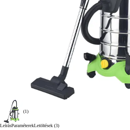
(1)
Leírás
Paraméterek
Letöltések (3)