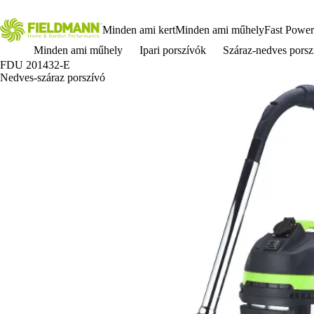
Minden ami kert
Minden ami műhely
Fast Power
Minden ami műhely
Ipari porszívók
Száraz-nedves porsz
FDU 201432-E
Nedves-száraz porszívó