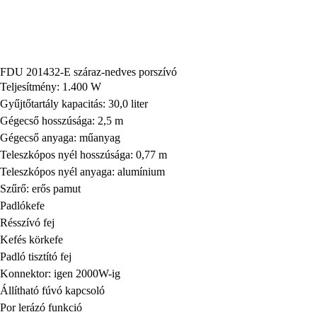
FDU 201432-E száraz-nedves porszívó
Teljesítmény: 1.400 W
Gyűjtőtartály kapacitás: 30,0 liter
Gégecső hosszúsága: 2,5 m
Gégecső anyaga: műanyag
Teleszkópos nyél hosszúsága: 0,77 m
Teleszkópos nyél anyaga: alumínium
Szűrő: erős pamut
Padlókefe
Résszívó fej
Kefés körkefe
Padló tisztító fej
Konnektor: igen 2000W-ig
Állítható fúvó kapcsoló
Por lerázó funkció