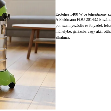
Erőteljes 1400 W-os teljesítmény sz
A Fieldmann FDU 201432-E száraz-
por, szennyeződés és folyadék felszív
műhelybe, garázsba vagy akár ottho
alkalmas.