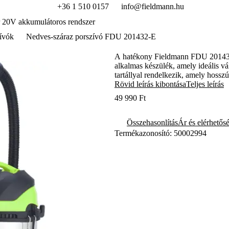
+36 1 510 0157
info@fieldmann.hu
 20V akkumulátoros rendszer
ívók
Nedves-száraz porszívó FDU 201432-E
A hatékony Fieldmann FDU 201432-E
alkalmas készülék, amely ideális vál
tartállyal rendelkezik, amely hossz
hatékony működéshez.
Rövid leírás kibontása
Teljes leírás
49 990 Ft
Összehasonlítás
Ár és elérhetős
Termékazonosító: 50002994