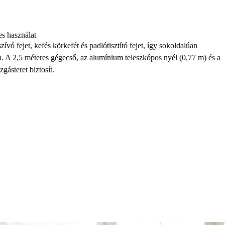
s használat
ívó fejet, kefés körkefét és padlótisztító fejet, így sokoldalúan
. A 2,5 méteres gégecső, az alumínium teleszkópos nyél (0,77 m) és a
ásteret biztosít.