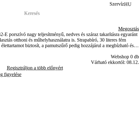
Szervíz
HU
Megosztás
 porszívó nagy teljesítményű, nedves és száraz takarításra egyaránt
asztás otthoni és műhelyhasználatra is. Strapabíró, 30 literes fém
ú élettartamot biztosít, a pamutszűrő pedig hozzájárul a megbízható és
Webshop 0 db
Várható ekkortól: 08.12.
Regisztráljon a több előnyért
ég figyelése