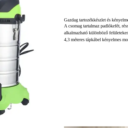
Gazdag tartozékkészlet és kényelme
A csomag tartalmaz padlókefét, réssz
alkalmazható különböző felületeken
4,3 méteres tápkábel kényelmes mozg