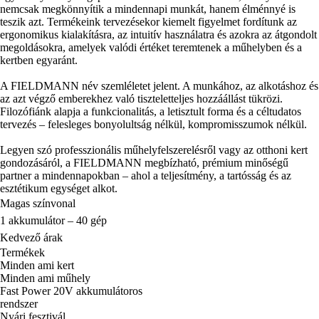
nemcsak megkönnyítik a mindennapi munkát, hanem élménnyé is
teszik azt. Termékeink tervezésekor kiemelt figyelmet fordítunk az
ergonomikus kialakításra, az intuitív használatra és azokra az átgondolt
megoldásokra, amelyek valódi értéket teremtenek a műhelyben és a
kertben egyaránt.
A FIELDMANN név szemléletet jelent. A munkához, az alkotáshoz és
az azt végző emberekhez való tiszteletteljes hozzáállást tükrözi.
Filozófiánk alapja a funkcionalitás, a letisztult forma és a céltudatos
tervezés – felesleges bonyolultság nélkül, kompromisszumok nélkül.
Legyen szó professzionális műhelyfelszerelésről vagy az otthoni kert
gondozásáról, a FIELDMANN megbízható, prémium minőségű
partner a mindennapokban – ahol a teljesítmény, a tartósság és az
esztétikum egységet alkot.
Magas színvonal
1 akkumulátor – 40 gép
Kedvező árak
Termékek
Minden ami kert
Minden ami műhely
Fast Power 20V akkumulátoros
rendszer
Nyári fesztivál