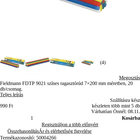
(4)
Megosztás
Fieldmann FDTP 9021 színes ragasztórúd 7×200 mm méretben, 20
db/csomag.
Teljes leírás
Szállításra kész
990 Ft
készleten több mint 5 db
Várhatóan Önnél: 08.11.
Kosárba
Regisztráljon a több előnyért
Összehasonlítás
Ár és elérhetőség figyelése
Termékazonosító: 50004266