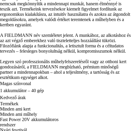
nemcsak megkönnyítik a mindennapi munkát, hanem élménnyé is
teszik azt. Termékeink tervezésekor kiemelt figyelmet fordítunk az
ergonomikus kialakításra, az intuitív használatra és azokra az átgondolt
megoldásokra, amelyek valódi értéket teremtenek a műhelyben és a
kertben egyaránt.
A FIELDMANN név szemléletet jelent. A munkához, az alkotáshoz és
az azt végző emberekhez való tiszteletteljes hozzáállást tükrözi.
Filozófiánk alapja a funkcionalitás, a letisztult forma és a céltudatos
tervezés – felesleges bonyolultság nélkül, kompromisszumok nélkül.
Legyen szó professzionális műhelyfelszerelésről vagy az otthoni kert
gondozásáról, a FIELDMANN megbízható, prémium minőségű
partner a mindennapokban – ahol a teljesítmény, a tartósság és az
esztétikum egységet alkot.
Magas színvonal
1 akkumulátor – 40 gép
Kedvező árak
Termékek
Minden ami kert
Minden ami műhely
Fast Power 20V akkumulátoros
rendszer
Nyári fesztivál