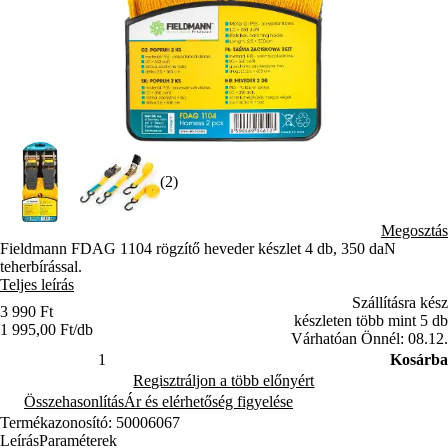
(2)
Megosztás
Fieldmann FDAG 1104 rögzítő heveder készlet 4 db, 350 daN
teherbírással.
Teljes leírás
Szállításra kész
3 990 Ft
készleten több mint 5 db
1 995,00 Ft/db
Várhatóan Önnél: 08.12.
Kosárba
Regisztráljon a több előnyért
Összehasonlítás
Ár és elérhetőség figyelése
Termékazonosító: 50006067
Leírás
Paraméterek