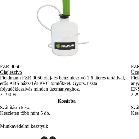
FZR 9050
FZR
Olajleszívó
Üze
Fieldmann FZR 9050 olaj- és benzinleszívó 1,6 literes tartállyal,
Fie
erős ABS házzal és PVC tömlőkkel. Gyors, tiszta
anya
folyadékleszívás minden üzemanyaghoz.
ENSZ
3 190 Ft
2 2
Kosárba
Szállításra kész
Szál
Készleten több mint 5 db.
Kész
Munkavédelmi kesztyűk