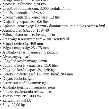
• Összecsukható fogantyú: igen
• Vágási szélesség: 460 mm
• Állítható fogantyú magasság: nem
• Vágási magasság: 25 - 75 mm
• Ital / szerszámtároló rekesz: nem
• Állítható vágási magasság: 5 pozíció
• Javasolt terület: 1.000 m2
• Alváz anyaga: acél
• Zajszint: 95 dB (A)
• Fűgyűjtő kosár anyaga: textil
• Súly: 28,00 kg
• Fűgyűjtő kosár kapacitása: 55,0 liter
• Fűgyűjtő kosár kapacitás jelző: igen
Gyári tartozék: Fieldmann FZR 9025 vágókés – 460 mm
• Kerekek mérete: Első 178 mm, hátsó 204 mm
• Önjáró funkció: igen
• Összecsukható fogantyú: igen
• Állítható fogantyú magasság: nem
• Ital / szerszámtároló rekesz: nem
• Javasolt terület: 1.000 m2
• Zajszint: 95 dB (A)
• Súly: 28,00 kg
Gyári tartozék: Fieldmann FZR 9025 vágókés – 460 mm
FZR 4608-B
Paraméterek
01
Általános
02
Teljesítmény
03
Tulajdonságok
04
Felszerelés