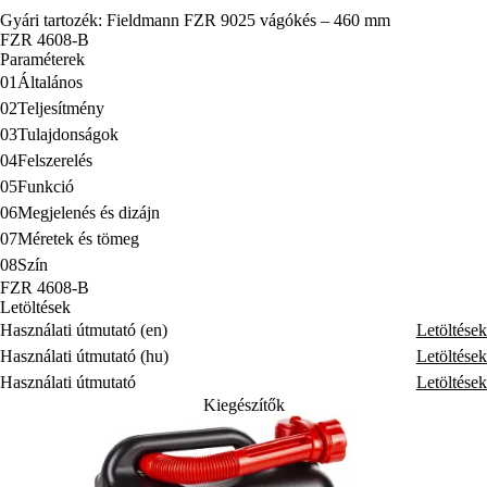
05
Funkció
06
Megjelenés és dizájn
07
Méretek és tömeg
08
Szín
FZR 4608-B
Letöltések
Használati útmutató (en)
Letöltések
Használati útmutató (hu)
Letöltések
Használati útmutató
Letöltések
Kiegészítők