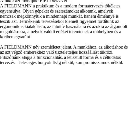
A FIELDMANN név szemléletet jelent. A munkához, az alkotáshoz és
az azt végző emberekhez való tiszteletteljes hozzáállást tükrözi.
Filozófiánk alapja a funkcionalitás, a letisztult forma és a céltudatos
tervezés – felesleges bonyolultság nélkül, kompromisszumok nélkül.
Legyen szó professzionális műhelyfelszerelésről vagy az otthoni kert
gondozásáról, a FIELDMANN megbízható, prémium minőségű
partner a mindennapokban – ahol a teljesítmény, a tartósság és az
esztétikum egységet alkot.
Magas színvonal
1 akkumulátor – 40 gép
Kedvező árak
Termékek
Minden ami kert
Minden ami műhely
Fast Power 20V akkumulátoros
rendszer
Nyári fesztivál
Fedezze fel a Fieldmannt
Általános felhasználási feltételek
Adatkezelési tájékoztató
A Márkáról
Szervíz
Sütik kezelése