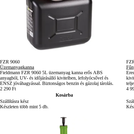
FZR 9060
FZR
Üzemanyagkanna
Fűn
Fieldmann FZR 9060 5L üzemanyag kanna erős ABS
Ered
anyagból, UV- és időjárásálló kivitelben, lefolyócsővel és
kivi
ENSZ jóváhagyással. Biztonságos benzin és gázolaj tárolás.
telj
2 290 Ft
4 9
Kosárba
Szállításra kész
Szál
Készleten több mint 5 db.
Kész