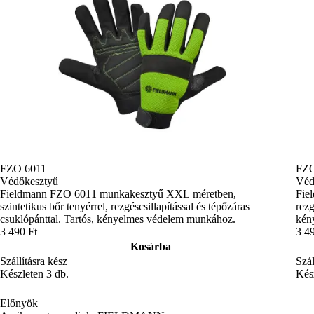
FZO 6011
FZO
Védőkesztyű
Véd
Fieldmann FZO 6011 munkakesztyű XXL méretben,
Fie
szintetikus bőr tenyérrel, rezgéscsillapítással és tépőzáras
rezg
csuklópánttal. Tartós, kényelmes védelem munkához.
kény
3 490 Ft
3 4
Kosárba
Szállításra kész
Szál
Készleten 3 db.
Kész
Előnyök
Amikor azt mondjuk: FIELDMANN …
A FIELDMANN a praktikum és a modern formatervezés tökéletes
egyensúlya. Olyan gépeket és szerszámokat alkotunk, amelyek
nemcsak megkönnyítik a mindennapi munkát, hanem élménnyé is
teszik azt. Termékeink tervezésekor kiemelt figyelmet fordítunk az
ergonomikus kialakításra, az intuitív használatra és azokra az átgondolt
megoldásokra, amelyek valódi értéket teremtenek a műhelyben és a
kertben egyaránt.