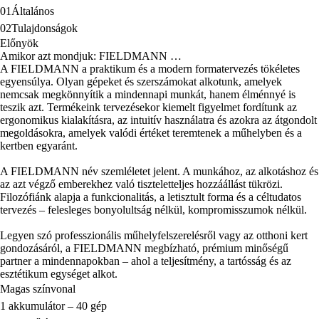
01
Általános
02
Tulajdonságok
Előnyök
Amikor azt mondjuk: FIELDMANN …
A FIELDMANN a praktikum és a modern formatervezés tökéletes
egyensúlya. Olyan gépeket és szerszámokat alkotunk, amelyek
nemcsak megkönnyítik a mindennapi munkát, hanem élménnyé is
teszik azt. Termékeink tervezésekor kiemelt figyelmet fordítunk az
ergonomikus kialakításra, az intuitív használatra és azokra az átgondolt
megoldásokra, amelyek valódi értéket teremtenek a műhelyben és a
kertben egyaránt.
A FIELDMANN név szemléletet jelent. A munkához, az alkotáshoz és
az azt végző emberekhez való tiszteletteljes hozzáállást tükrözi.
Filozófiánk alapja a funkcionalitás, a letisztult forma és a céltudatos
tervezés – felesleges bonyolultság nélkül, kompromisszumok nélkül.
Legyen szó professzionális műhelyfelszerelésről vagy az otthoni kert
gondozásáról, a FIELDMANN megbízható, prémium minőségű
partner a mindennapokban – ahol a teljesítmény, a tartósság és az
esztétikum egységet alkot.
Magas színvonal
1 akkumulátor – 40 gép