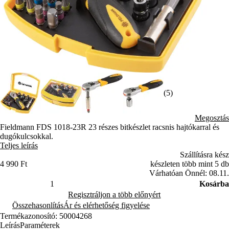
(5)
Megosztás
Fieldmann FDS 1018-23R 23 részes bitkészlet racsnis hajtókarral és
dugókulcsokkal.
Teljes leírás
Szállításra kész
4 990 Ft
készleten több mint 5 db
Várhatóan Önnél: 08.11.
Kosárba
Regisztráljon a több előnyért
Összehasonlítás
Ár és elérhetőség figyelése
Termékazonosító: 50004268
Leírás
Paraméterek