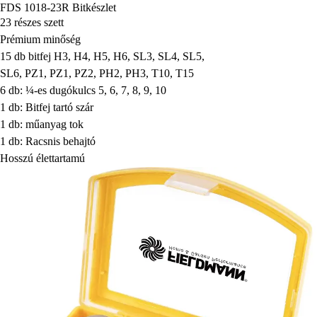
FDS 1018-23R Bitkészlet
23 részes szett
Prémium minőség
15 db bitfej H3, H4, H5, H6, SL3, SL4, SL5,
SL6, PZ1, PZ1, PZ2, PH2, PH3, T10, T15
6 db: ¼-es dugókulcs 5, 6, 7, 8, 9, 10
1 db: Bitfej tartó szár
1 db: műanyag tok
1 db: Racsnis behajtó
Hosszú élettartamú