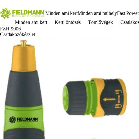
Minden ami kert
Minden ami műhely
Fast Power
Minden ami kert
Kerti öntözés
Tömlővégek
Csatlako
FZH 9006
Csatlakozókészlet