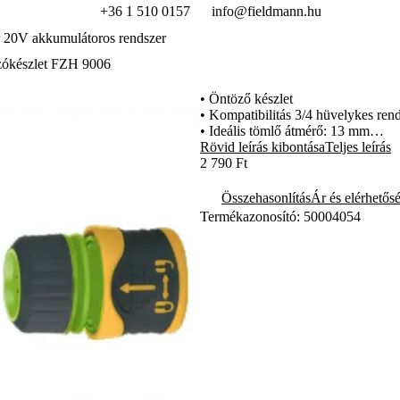
+36 1 510 0157
info@fieldmann.hu
 20V akkumulátoros rendszer
zókészlet FZH 9006
• Öntöző készlet
• Kompatibilitás 3/4 hüvelykes ren
• Ideális tömlő átmérő: 13 mm
• Önkioldás elleni védelem
Rövid leírás kibontása
Teljes leírás
• 3x csatlakozó – Female
2 790 Ft
• 1x Stop csatlakozó – Female
• Adapter 1/2" és 3/4" – Male
Összehasonlítás
Ár és elérhetős
Termékazonosító: 50004054