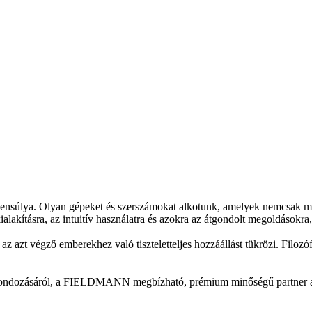
súlya. Olyan gépeket és szerszámokat alkotunk, amelyek nemcsak meg
lakításra, az intuitív használatra és azokra az átgondolt megoldásokra
 végző emberekhez való tiszteletteljes hozzáállást tükrözi. Filozófiánk
t gondozásáról, a FIELDMANN megbízható, prémium minőségű partner a m