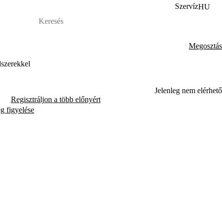
Szervíz
HU
Megosztás
dszerekkel
Jelenleg nem elérhető
Regisztráljon a több előnyért
ég figyelése