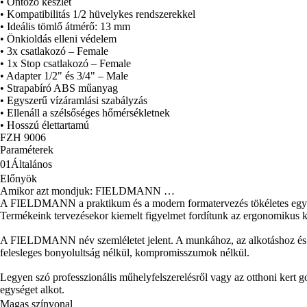
• Öntöző készlet
• Kompatibilitás 1/2 hüvelykes rendszerekkel
• Ideális tömlő átmérő: 13 mm
• Önkioldás elleni védelem
• 3x csatlakozó – Female
• 1x Stop csatlakozó – Female
• Adapter 1/2" és 3/4" – Male
• Strapabíró ABS műanyag
• Egyszerű vízáramlási szabályzás
• Ellenáll a szélsőséges hőmérsékletnek
• Hosszú élettartamú
FZH 9006
Paraméterek
01
Általános
Előnyök
Amikor azt mondjuk: FIELDMANN …
A FIELDMANN a praktikum és a modern formatervezés tökéletes egyen
Termékeink tervezésekor kiemelt figyelmet fordítunk az ergonomikus kia
A FIELDMANN név szemléletet jelent. A munkához, az alkotáshoz és az azt
felesleges bonyolultság nélkül, kompromisszumok nélkül.
Legyen szó professzionális műhelyfelszerelésről vagy az otthoni ker
egységet alkot.
Magas színvonal