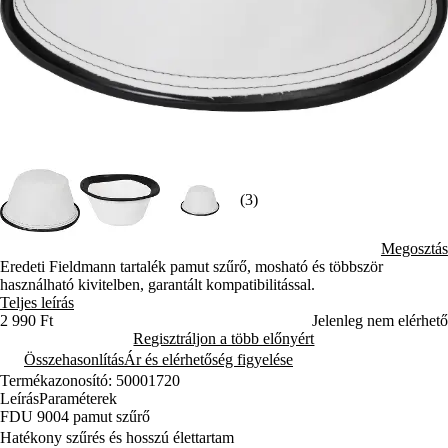
(3)
Megosztás
Eredeti Fieldmann tartalék pamut szűrő, mosható és többször
használható kivitelben, garantált kompatibilitással.
Teljes leírás
2 990 Ft
Jelenleg nem elérhető
Regisztráljon a több előnyért
Összehasonlítás
Ár és elérhetőség figyelése
Termékazonosító: 50001720
Leírás
Paraméterek
FDU 9004 pamut szűrő
Hatékony szűrés és hosszú élettartam