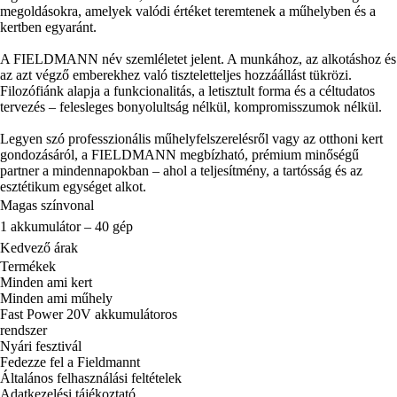
megoldásokra, amelyek valódi értéket teremtenek a műhelyben és a
kertben egyaránt.
A FIELDMANN név szemléletet jelent. A munkához, az alkotáshoz és
az azt végző emberekhez való tiszteletteljes hozzáállást tükrözi.
Filozófiánk alapja a funkcionalitás, a letisztult forma és a céltudatos
tervezés – felesleges bonyolultság nélkül, kompromisszumok nélkül.
Legyen szó professzionális műhelyfelszerelésről vagy az otthoni kert
gondozásáról, a FIELDMANN megbízható, prémium minőségű
partner a mindennapokban – ahol a teljesítmény, a tartósság és az
esztétikum egységet alkot.
Magas színvonal
1 akkumulátor – 40 gép
Kedvező árak
Termékek
Minden ami kert
Minden ami műhely
Fast Power 20V akkumulátoros
rendszer
Nyári fesztivál
Fedezze fel a Fieldmannt
Általános felhasználási feltételek
Adatkezelési tájékoztató