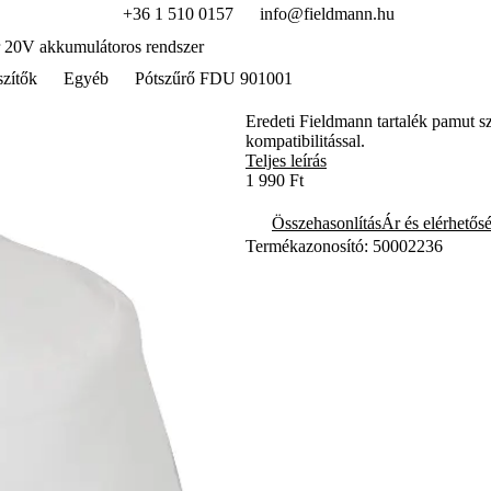
+36 1 510 0157
info@fieldmann.hu
 20V akkumulátoros rendszer
szítők
Egyéb
Pótszűrő FDU 901001
Eredeti Fieldmann tartalék pamut sz
kompatibilitással.
Teljes leírás
1 990 Ft
Összehasonlítás
Ár és elérhetős
Termékazonosító: 50002236