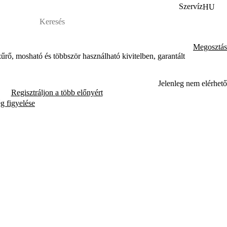
Szervíz
HU
Megosztás
űrő, mosható és többször használható kivitelben, garantált
Jelenleg nem elérhető
Regisztráljon a több előnyért
ég figyelése