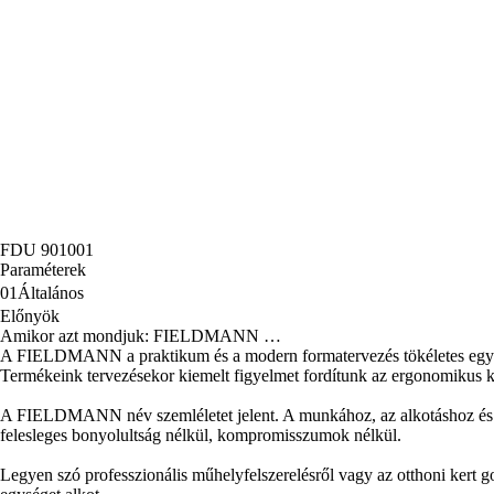
FDU 901001
Paraméterek
01
Általános
Előnyök
Amikor azt mondjuk: FIELDMANN …
A FIELDMANN a praktikum és a modern formatervezés tökéletes egyen
Termékeink tervezésekor kiemelt figyelmet fordítunk az ergonomikus kia
A FIELDMANN név szemléletet jelent. A munkához, az alkotáshoz és az azt
felesleges bonyolultság nélkül, kompromisszumok nélkül.
Legyen szó professzionális műhelyfelszerelésről vagy az otthoni ker