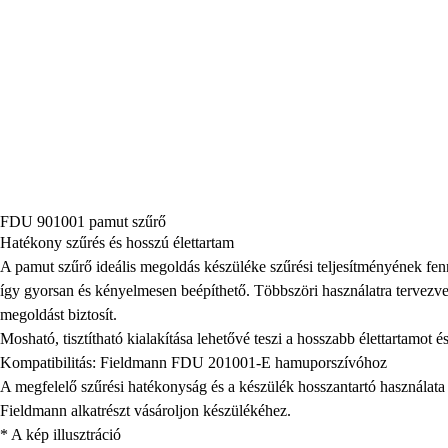
FDU 901001 pamut szűrő
Hatékony szűrés és hosszú élettartam
A pamut szűrő ideális megoldás készüléke szűrési teljesítményének fen
így gyorsan és kényelmesen beépíthető. Többszöri használatra tervezv
megoldást biztosít.
Mosható, tisztítható kialakítása lehetővé teszi a hosszabb élettartamot 
Kompatibilitás: Fieldmann FDU 201001-E hamuporszívóhoz
A megfelelő szűrési hatékonyság és a készülék hosszantartó használata
Fieldmann alkatrészt vásároljon készülékéhez.
* A kép illusztráció