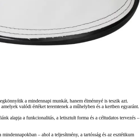
könnyítik a mindennapi munkát, hanem élménnyé is teszik azt.
, amelyek valódi értéket teremtenek a műhelyben és a kertben egyaránt.
 alapja a funkcionalitás, a letisztult forma és a céltudatos tervezés –
indennapokban – ahol a teljesítmény, a tartósság és az esztétikum