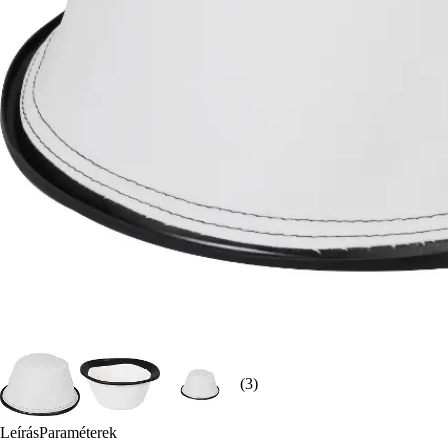
(3)
Leírás
Paraméterek