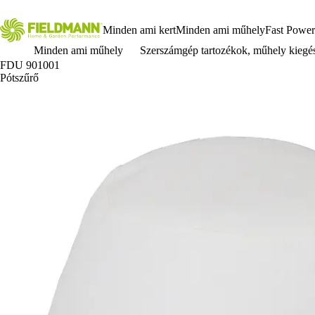
Minden ami kert
Minden ami műhely
Fast Power
Minden ami műhely
Szerszámgép tartozékok, műhely kiegé
FDU 901001
Pótszűrő