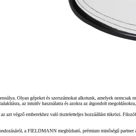
súlya. Olyan gépeket és szerszámokat alkotunk, amelyek nemcsak meg
lakításra, az intuitív használatra és azokra az átgondolt megoldásokra
 végző emberekhez való tiszteletteljes hozzáállást tükrözi. Filozófiánk
t gondozásáról, a FIELDMANN megbízható, prémium minőségű partner a m