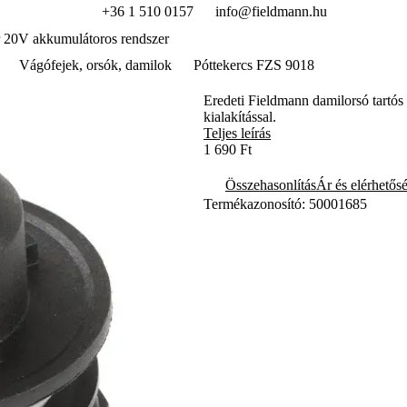
+36 1 510 0157
info@fieldmann.hu
 20V akkumulátoros rendszer
Vágófejek, orsók, damilok
Póttekercs FZS 9018
Eredeti Fieldmann damilorsó tartós
kialakítással.
Teljes leírás
1 690 Ft
Összehasonlítás
Ár és elérhetős
Termékazonosító: 50001685