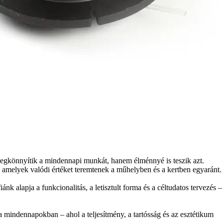
könnyítik a mindennapi munkát, hanem élménnyé is teszik azt.
, amelyek valódi értéket teremtenek a műhelyben és a kertben egyaránt.
 alapja a funkcionalitás, a letisztult forma és a céltudatos tervezés –
indennapokban – ahol a teljesítmény, a tartósság és az esztétikum