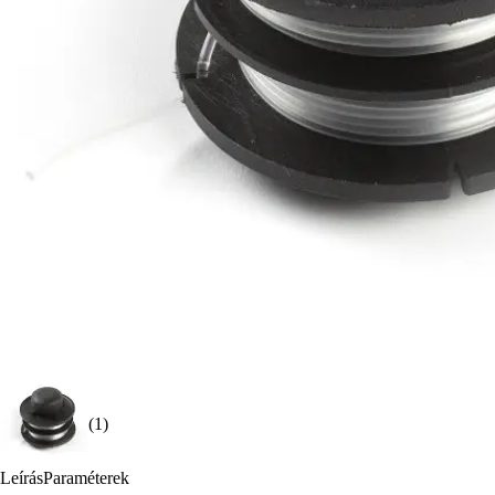
(1)
Leírás
Paraméterek