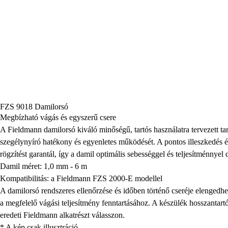
FZS 9018 Damilorsó
Megbízható vágás és egyszerű csere
A Fieldmann damilorsó kiváló minőségű, tartós használatra tervezett tar
szegélynyíró hatékony és egyenletes működését. A pontos illeszkedés és
rögzítést garantál, így a damil optimális sebességgel és teljesítménnyel 
Damil méret: 1,0 mm - 6 m
Kompatibilitás: a Fieldmann FZS 2000-E modellel
A damilorsó rendszeres ellenőrzése és időben történő cseréje elengedh
a megfelelő vágási teljesítmény fenntartásához. A készülék hosszantar
eredeti Fieldmann alkatrészt válasszon.
* A kép csak illusztráció