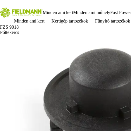
Minden ami kert
Minden ami műhely
Fast Power
Minden ami kert
Kertigép tartozékok
Fűnyíró tartozékok
FZS 9018
Póttekercs