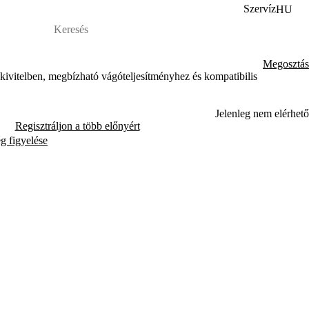
Szervíz
HU
Megosztás
 kivitelben, megbízható vágóteljesítményhez és kompatibilis
Jelenleg nem elérhető
Regisztráljon a több előnyért
ég figyelése