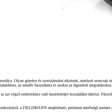
súlya. Olyan gépeket és szerszámokat alkotunk, amelyek nemcsak meg
lakításra, az intuitív használatra és azokra az átgondolt megoldásokra
 végző emberekhez való tiszteletteljes hozzáállást tükrözi. Filozófiánk
t gondozásáról, a FIELDMANN megbízható, prémium minőségű partner a m