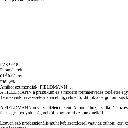
FZS 9018
Paraméterek
01
Általános
Előnyök
Amikor azt mondjuk: FIELDMANN …
A FIELDMANN a praktikum és a modern formatervezés tökéletes egyen
Termékeink tervezésekor kiemelt figyelmet fordítunk az ergonomikus kia
A FIELDMANN név szemléletet jelent. A munkához, az alkotáshoz és az azt
felesleges bonyolultság nélkül, kompromisszumok nélkül.
Legyen szó professzionális műhelyfelszerelésről vagy az otthoni ker