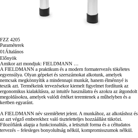
FZZ 4205
Paraméterek
01
Általános
Előnyök
Amikor azt mondjuk: FIELDMANN …
A FIELDMANN a praktikum és a modern formatervezés tökéletes
egyensúlya. Olyan gépeket és szerszámokat alkotunk, amelyek
nemcsak megkönnyítik a mindennapi munkát, hanem élménnyé is
teszik azt. Termékeink tervezésekor kiemelt figyelmet fordítunk az
ergonomikus kialakításra, az intuitív használatra és azokra az átgondolt
megoldásokra, amelyek valódi értéket teremtenek a műhelyben és a
kertben egyaránt.
A FIELDMANN név szemléletet jelent. A munkához, az alkotáshoz és
az azt végző emberekhez való tiszteletteljes hozzáállást tükrözi.
Filozófiánk alapja a funkcionalitás, a letisztult forma és a céltudatos
tervezés – felesleges bonyolultság nélkül, kompromisszumok nélkül.