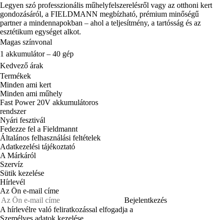
Legyen szó professzionális műhelyfelszerelésről vagy az otthoni kert
gondozásáról, a FIELDMANN megbízható, prémium minőségű
partner a mindennapokban – ahol a teljesítmény, a tartósság és az
esztétikum egységet alkot.
Magas színvonal
1 akkumulátor – 40 gép
Kedvező árak
Termékek
Minden ami kert
Minden ami műhely
Fast Power 20V akkumulátoros
rendszer
Nyári fesztivál
Fedezze fel a Fieldmannt
Általános felhasználási feltételek
Adatkezelési tájékoztató
A Márkáról
Szervíz
Sütik kezelése
Hírlevél
Az Ön e-mail címe
Bejelentkezés
A hírlevélre való feliratkozással elfogadja a
Személyes adatok kezelése