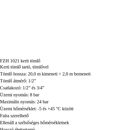
FZH 1021 kerti tömlő
Kerti tömlő tartó, tömlővel
Tömlő hossza: 20,0 m kimeneti + 2,0 m bemeneti
Tömlő átmérő: 1/2”
Csatlakozó: 1/2” és 3/4”
Üzemi nyomás: 8 bar
Maximális nyomás: 24 bar
Üzemi hőmérséklet: -5 és +45 °C között
Falra szerelhető
Ellenáll a szélsőséges hőmérsékletnek
Hosszú élettartamú