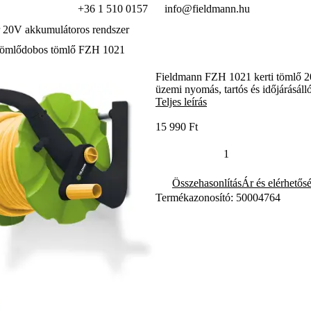
+36 1 510 0157
info@fieldmann.hu
 20V akkumulátoros rendszer
ömlődobos tömlő FZH 1021
Fieldmann FZH 1021 kerti tömlő 20+
üzemi nyomás, tartós és időjárásáll
Teljes leírás
15 990 Ft
Összehasonlítás
Ár és elérhetős
Termékazonosító: 50004764