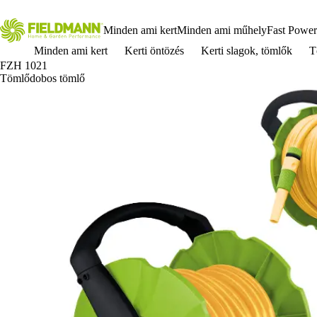
Minden ami kert
Minden ami műhely
Fast Power
Minden ami kert
Kerti öntözés
Kerti slagok, tömlők
T
FZH 1021
Tömlődobos tömlő