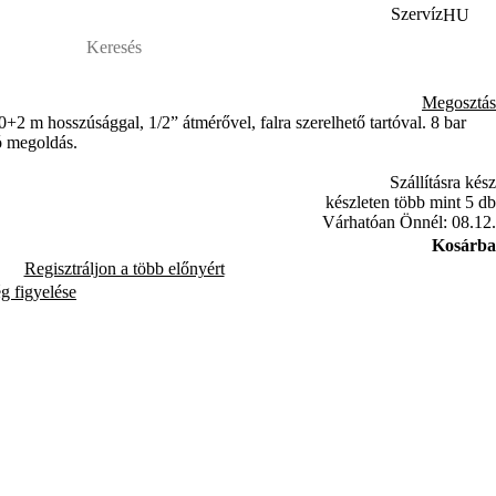
Szervíz
HU
Megosztás
2 m hosszúsággal, 1/2” átmérővel, falra szerelhető tartóval. 8 bar
ó megoldás.
Szállításra kész
készleten több mint 5 db
Várhatóan Önnél: 08.12.
Kosárba
Regisztráljon a több előnyért
ég figyelése