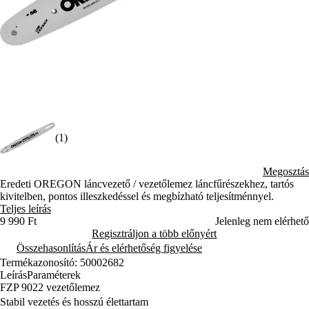
(1)
Megosztás
Eredeti OREGON láncvezető / vezetőlemez láncfűrészekhez, tartós
kivitelben, pontos illeszkedéssel és megbízható teljesítménnyel.
Teljes leírás
9 990 Ft
Jelenleg nem elérhető
Regisztráljon a több előnyért
Összehasonlítás
Ár és elérhetőség figyelése
Termékazonosító: 50002682
Leírás
Paraméterek
FZP 9022 vezetőlemez
Stabil vezetés és hosszú élettartam