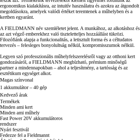
teszik azt. Termékeink tervezésekor kiemelt figyelmet fordítunk az
ergonomikus kialakításra, az intuitív használatra és azokra az átgondolt
megoldásokra, amelyek valódi értéket teremtenek a műhelyben és a
kertben egyaránt.
A FIELDMANN név szemléletet jelent. A munkához, az alkotáshoz és
az azt végző emberekhez való tiszteletteljes hozzáállást tükrözi.
Filozófiánk alapja a funkcionalitás, a letisztult forma és a céltudatos
tervezés – felesleges bonyolultság nélkül, kompromisszumok nélkül.
Legyen szó professzionális műhelyfelszerelésről vagy az otthoni kert
gondozásáról, a FIELDMANN megbízható, prémium minőségű
partner a mindennapokban – ahol a teljesítmény, a tartósság és az
esztétikum egységet alkot.
Magas színvonal
1 akkumulátor – 40 gép
Kedvező árak
Termékek
Minden ami kert
Minden ami műhely
Fast Power 20V akkumulátoros
rendszer
Nyári fesztivál
Fedezze fel a Fieldmannt