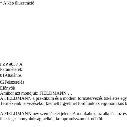
* A kép illusztráció
FZP 9037-A
Paraméterek
01
Általános
02
Felszerelés
Előnyök
Amikor azt mondjuk: FIELDMANN …
A FIELDMANN a praktikum és a modern formatervezés tökéletes egyen
Termékeink tervezésekor kiemelt figyelmet fordítunk az ergonomikus kia
A FIELDMANN név szemléletet jelent. A munkához, az alkotáshoz és az azt
felesleges bonyolultság nélkül, kompromisszumok nélkül.