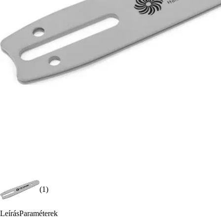
(1)
Leírás
Paraméterek