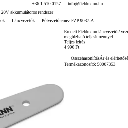
+36 1 510 0157
info@fieldmann.hu
 20V akkumulátoros rendszer
kok
Láncvezetők
Pótvezetőlemez FZP 9037-A
Eredeti Fieldmann láncvezető / veze
megbízható teljesítménnyel.
Teljes leírás
4 990 Ft
Összehasonlítás
Ár és elérhetős
Termékazonosító: 50007353