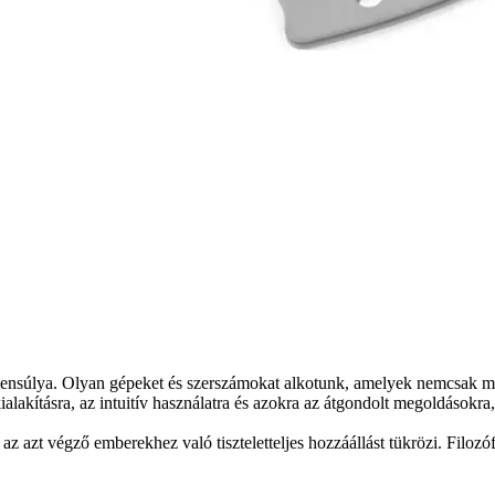
súlya. Olyan gépeket és szerszámokat alkotunk, amelyek nemcsak meg
lakításra, az intuitív használatra és azokra az átgondolt megoldásokra
 végző emberekhez való tiszteletteljes hozzáállást tükrözi. Filozófiánk