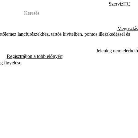
Szervíz
HU
Megosztás
tőlemez láncfűrészekhez, tartós kivitelben, pontos illeszkedéssel és
Jelenleg nem elérhető
Regisztráljon a több előnyért
ég figyelése