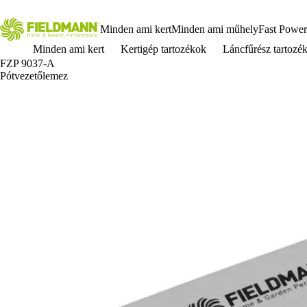
Minden ami kert
Minden ami műhely
Fast Power
Minden ami kert
Kertigép tartozékok
Láncfűrész tartozé
FZP 9037-A
Pótvezetőlemez