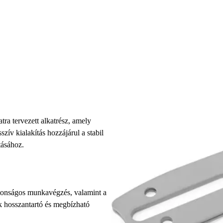
ra tervezett alkatrész, amely
szív kialakítás hozzájárul a stabil
tásához.
ztonságos munkavégzés, valamint a
ék hosszantartó és megbízható