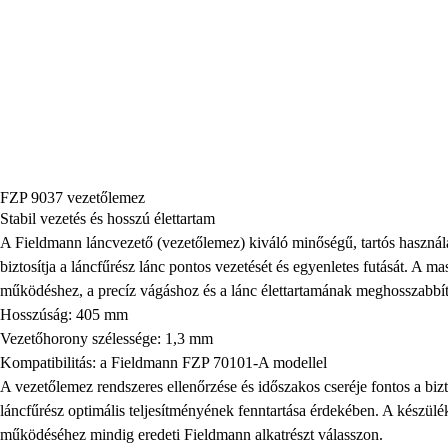
FZP 9037 vezetőlemez
Stabil vezetés és hosszú élettartam
A Fieldmann láncvezető (vezetőlemez) kiváló minőségű, tartós használat
biztosítja a láncfűrész lánc pontos vezetését és egyenletes futását. A mas
működéshez, a precíz vágáshoz és a lánc élettartamának meghosszabbí
Hosszúság: 405 mm
Vezetőhorony szélessége: 1,3 mm
Kompatibilitás: a Fieldmann FZP 70101-A modellel
A vezetőlemez rendszeres ellenőrzése és időszakos cseréje fontos a bi
láncfűrész optimális teljesítményének fenntartása érdekében. A készül
működéséhez mindig eredeti Fieldmann alkatrészt válasszon.