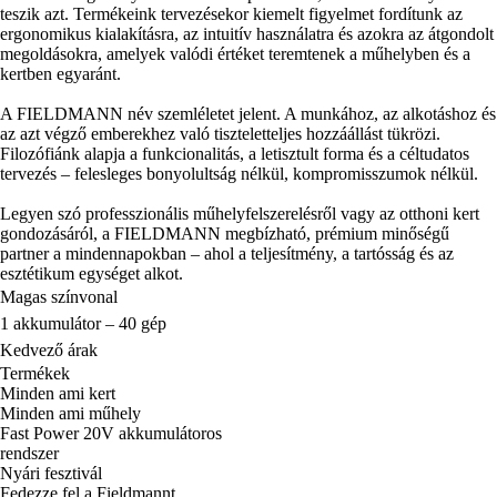
teszik azt. Termékeink tervezésekor kiemelt figyelmet fordítunk az
ergonomikus kialakításra, az intuitív használatra és azokra az átgondolt
megoldásokra, amelyek valódi értéket teremtenek a műhelyben és a
kertben egyaránt.
A FIELDMANN név szemléletet jelent. A munkához, az alkotáshoz és
az azt végző emberekhez való tiszteletteljes hozzáállást tükrözi.
Filozófiánk alapja a funkcionalitás, a letisztult forma és a céltudatos
tervezés – felesleges bonyolultság nélkül, kompromisszumok nélkül.
Legyen szó professzionális műhelyfelszerelésről vagy az otthoni kert
gondozásáról, a FIELDMANN megbízható, prémium minőségű
partner a mindennapokban – ahol a teljesítmény, a tartósság és az
esztétikum egységet alkot.
Magas színvonal
1 akkumulátor – 40 gép
Kedvező árak
Termékek
Minden ami kert
Minden ami műhely
Fast Power 20V akkumulátoros
rendszer
Nyári fesztivál
Fedezze fel a Fieldmannt