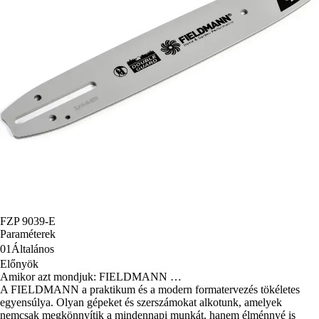
FZP 9039-E
Paraméterek
01
Általános
Előnyök
Amikor azt mondjuk: FIELDMANN …
A FIELDMANN a praktikum és a modern formatervezés tökéletes
egyensúlya. Olyan gépeket és szerszámokat alkotunk, amelyek
nemcsak megkönnyítik a mindennapi munkát, hanem élménnyé is