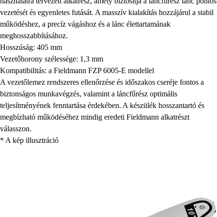
használatra tervezett alkatrész, amely biztosítja a láncfűrész lánc pontos
vezetését és egyenletes futását. A masszív kialakítás hozzájárul a stabil
működéshez, a precíz vágáshoz és a lánc élettartamának
meghosszabbításához.
Hosszúság: 405 mm
Vezetőhorony szélessége: 1,3 mm
Kompatibilitás: a Fieldmann FZP 6005-E modellel
A vezetőlemez rendszeres ellenőrzése és időszakos cseréje fontos a
biztonságos munkavégzés, valamint a láncfűrész optimális
teljesítményének fenntartása érdekében. A készülék hosszantartó és
megbízható működéséhez mindig eredeti Fieldmann alkatrészt
válasszon.
* A kép illusztráció