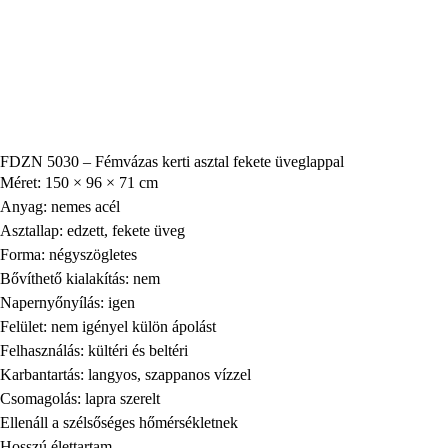
FDZN 5030 – Fémvázas kerti asztal fekete üveglappal
Méret: 150 × 96 × 71 cm
Anyag: nemes acél
Asztallap: edzett, fekete üveg
Forma: négyszögletes
Bővíthető kialakítás: nem
Napernyőnyílás: igen
Felület: nem igényel külön ápolást
Felhasználás: kültéri és beltéri
Karbantartás: langyos, szappanos vízzel
Csomagolás: lapra szerelt
Ellenáll a szélsőséges hőmérsékletnek
Hosszú élettartam