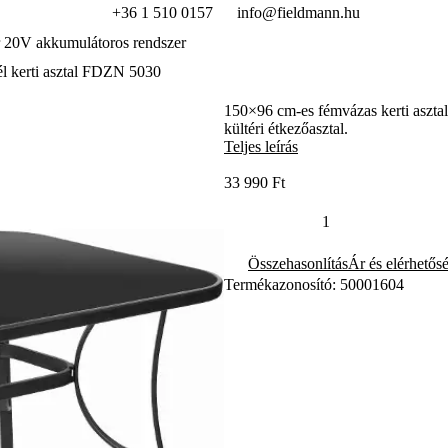
+36 1 510 0157
info@fieldmann.hu
 20V akkumulátoros rendszer
l kerti asztal FDZN 5030
150×96 cm-es fémvázas kerti asztal
kültéri étkezőasztal.
Teljes leírás
33 990 Ft
Összehasonlítás
Ár és elérhetős
Termékazonosító: 50001604