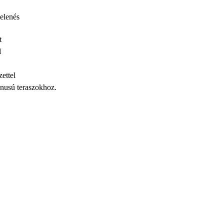
elenés
t
l
ettel
ónusú teraszokhoz.