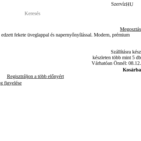
Szervíz
HU
Megosztás
 edzett fekete üveglappal és napernyőnyílással. Modern, prémium
Szállításra kész
készleten több mint 5 db
Várhatóan Önnél: 08.12.
Kosárba
Regisztráljon a több előnyért
ég figyelése