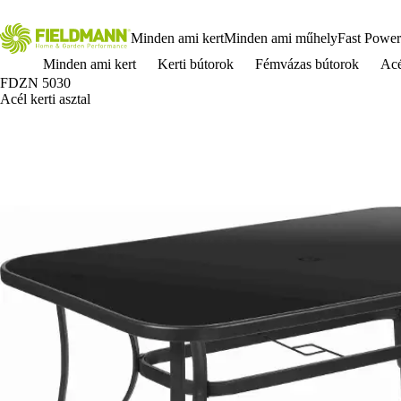
Minden ami kert
Minden ami műhely
Fast Power
Minden ami kert
Kerti bútorok
Fémvázas bútorok
Acé
FDZN 5030
Acél kerti asztal