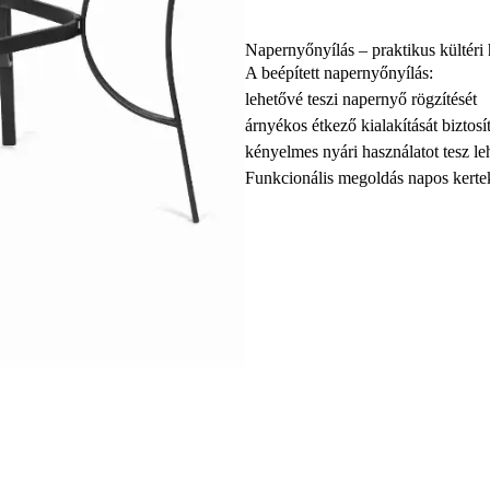
Napernyőnyílás – praktikus kültéri 
A beépített napernyőnyílás:
lehetővé teszi napernyő rögzítését
árnyékos étkező kialakítását biztosít
kényelmes nyári használatot tesz le
Funkcionális megoldás napos kerte