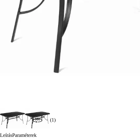
(1)
Leírás
Paraméterek