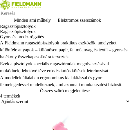
Minden ami műhely
Elektromos szerszámok
Ragasztópisztolyok
Ragasztópisztolyok
Gyors és precíz rögzítés
A Fieldmann ragasztópisztolyok praktikus eszközök, amelyeket
különféle anyagok
– k
ülönösen papír, fa, m
űanyag
és textil
– gyors
és
hatékony összekapcsolására terveztek.
Ezek a pisztolyok speciális ragasztórudak megolvasztásával
m
űk
ödnek, lehet
őv
é téve er
ős
és tartós kötések létrehozását.
A modellek általában ergonomikus kialakítással és gyors
felmelegedéssel rendelkeznek, ami azonnali munkakezdést biztosít.
Összes szűrő megjelenítése
4 termékek