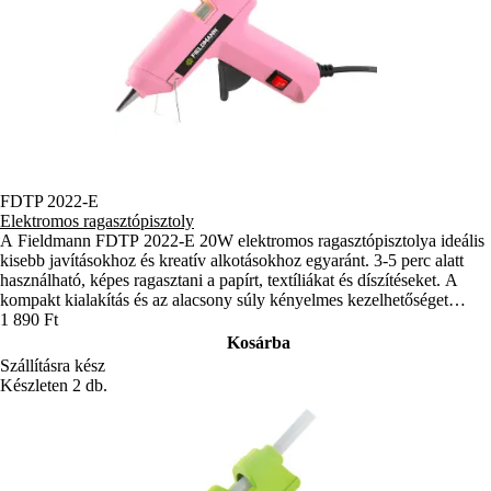
FDTP 2022-E
Elektromos ragasztópisztoly
A Fieldmann FDTP 2022-E 20W elektromos ragasztópisztolya ideális
kisebb javításokhoz és kreatív alkotásokhoz egyaránt. 3-5 perc alatt
használható, képes ragasztani a papírt, textíliákat és díszítéseket. A
kompakt kialakítás és az alacsony súly kényelmes kezelhetőséget
biztosít.
1 890 Ft
Kosárba
Szállításra kész
Készleten 2 db.