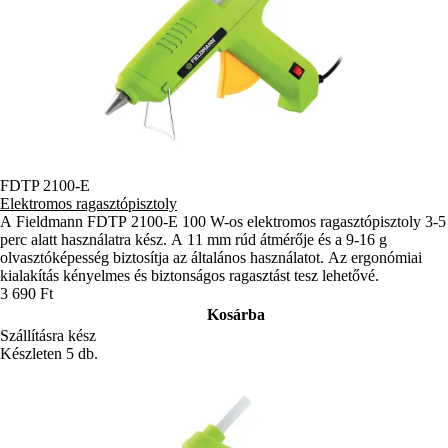
FDTP 2100-E
Elektromos ragasztópisztoly
A Fieldmann FDTP 2100-E 100 W-os elektromos ragasztópisztoly 3-5
perc alatt használatra kész. A 11 mm rúd átmérője és a 9-16 g
olvasztóképesség biztosítja az általános használatot. Az ergonómiai
kialakítás kényelmes és biztonságos ragasztást tesz lehetővé.
3 690 Ft
Kosárba
Szállításra kész
Készleten 5 db.