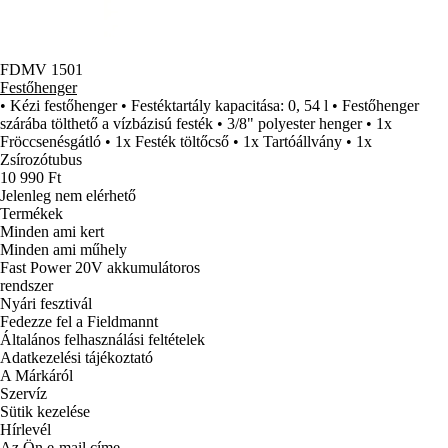
FDMV 1501
Festőhenger
• Kézi festőhenger • Festéktartály kapacitása: 0, 54 l • Festőhenger
szárába tölthető a vízbázisú festék • 3/8" polyester henger • 1x
Fröccsenésgátló • 1x Festék töltőcső • 1x Tartóállvány • 1x
Zsírozótubus
10 990 Ft
Jelenleg nem elérhető
Termékek
Minden ami kert
Minden ami műhely
Fast Power 20V akkumulátoros
rendszer
Nyári fesztivál
Fedezze fel a Fieldmannt
Általános felhasználási feltételek
Adatkezelési tájékoztató
A Márkáról
Szervíz
Sütik kezelése
Hírlevél
Az Ön e-mail címe