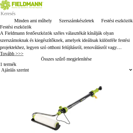
Minden ami műhely
Szerszámkészletek
Festési eszközök
Festési eszközök
A Fieldmann fest
őeszk
özök széles választékát kínálják olyan
szerszámoknak és kiegészít
őknek, amelyek ide
álisak különféle festési
projektekhez, legyen szó otthoni felújításról, renoválásról vagy
Tovább >>>
professzionális felhasználásról.
Összes szűrő megjelenítése
1 termék