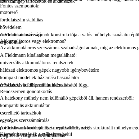
szerszámgép tartozékok és alkatrészek
Fontos szempontok:
motorerő
fordulatszám stabilitás
hővédelem
mechanikai tartósság
A Fieldmann szerszámok konstrukciója a valós műhelyhasználatra épül
Akkumulátoros vagy elektromos?
ergonómia
Az akkumulátoros szerszámok szabadságot adnak, míg az elektromos gé
A Fieldmann kínálatában megtalálható:
univerzális akkumulátoros rendszerek
hálózati elektromos gépek nagyobb igénybevételre
kompakt modellek háztartási használatra
erősebb kivitel félprofi munkára
A választás a felhasználás intenzitásától függ.
Rendszerben gondolkodás
A hatékony műhely nem különálló gépekből áll, hanem rendszerből:
kompatibilis akkumulátor
cserélhető tartozékok
egységes szerszámtárolás
porszívóval kombinált tiszta munkakörnyezet
A Fieldmann koncepciója: megfizethető, mégis strukturált műhelymego
Kiemelt kategóriák a műhelyen belül
megfelelő világítás és áramellátás