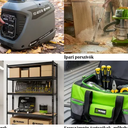
Ipari porszívók
erek
Szerszámgép tartozékok, műhely 