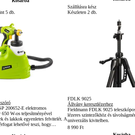
Kosárba
Szállításra kész
Készleten 2 db.
nt 5 db.
FDLK 9025
kszóró
Állvány keresztlézerhez
P 200652-E elektromos
Fieldmann FDLK 9025 teleszkópos 
y 650 W-os teljesítményével
lézeres szintezőkhöz és távolságmér
kek és lakkok egyenletes felvitelét. A
univerzális kivitelben.
érfogat lehetővé teszi, hogy
8 990 Ft
lgozzon újratöltés nélkül.
Kosárba