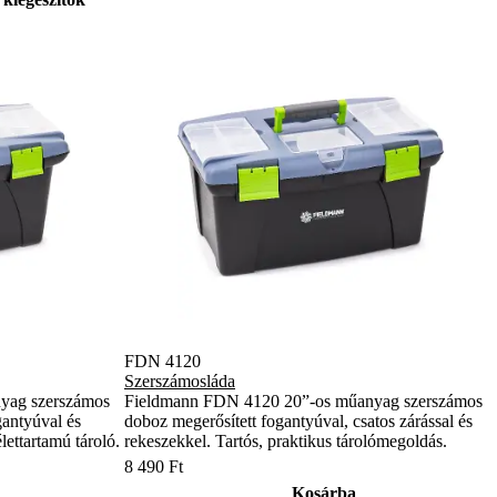
FDN 4120
Szerszámosláda
yag szerszámos
Fieldmann FDN 4120 20”-os műanyag szerszámos
gantyúval és
doboz megerősített fogantyúval, csatos zárással és
lettartamú tároló.
rekeszekkel. Tartós, praktikus tárolómegoldás.
8 490 Ft
Kosárba