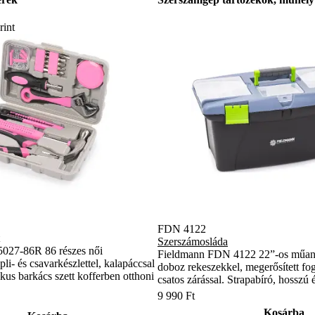
rint
FDN 4122
Szerszámosláda
027-86R 86 részes női
Fieldmann FDN 4122 22”-os műan
pli- és csavarkészlettel, kalapáccsal
doboz rekeszekkel, megerősített fo
ikus barkács szett kofferben otthoni
csatos zárással. Strapabíró, hosszú é
9 990 Ft
Kosárba