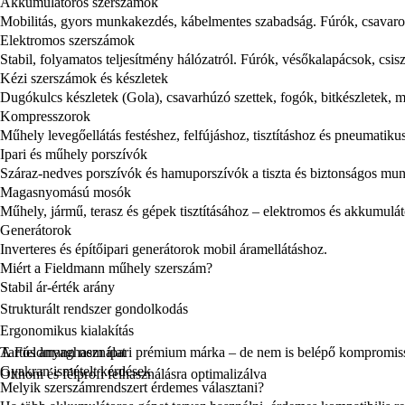
Akkumulátoros szerszámok
Mobilitás, gyors munkakezdés, kábelmentes szabadság. Fúrók, csavaroz
Elektromos szerszámok
Stabil, folyamatos teljesítmény hálózatról. Fúrók, vésőkalapácsok, csi
Kézi szerszámok és készletek
Dugókulcs készletek (Gola), csavarhúzó szettek, fogók, bitkészletek, 
Kompresszorok
Műhely levegőellátás festéshez, felfújáshoz, tisztításhoz és pneumatik
Ipari és műhely porszívók
Száraz-nedves porszívók és hamuporszívók a tiszta és biztonságos mun
Magasnyomású mosók
Műhely, jármű, terasz és gépek tisztításához – elektromos és akkumulát
Generátorok
Inverteres és építőipari generátorok mobil áramellátáshoz.
Miért a Fieldmann műhely szerszám?
Stabil ár-érték arány
Strukturált rendszer gondolkodás
Ergonomikus kialakítás
Tartós anyaghasználat
A Fieldmann nem ipari prémium márka – de nem is belépő kompromiss
Gyakran ismételt kérdések
Otthoni és félprofi felhasználásra optimalizálva
Melyik szerszámrendszert érdemes választani?