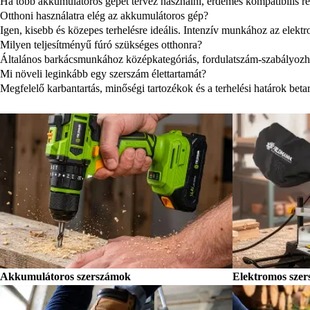
Ha több akkumulátoros gépet tervez használni, érdemes kompatibilis 
Otthoni használatra elég az akkumulátoros gép?
Igen, kisebb és közepes terhelésre ideális. Intenzív munkához az elekt
Milyen teljesítményű fúró szükséges otthonra?
Általános barkácsmunkához középkategóriás, fordulatszám-szabályozha
Mi növeli leginkább egy szerszám élettartamát?
Megfelelő karbantartás, minőségi tartozékok és a terhelési határok betar
Akkumulátoros szerszámok
Elektromos sze