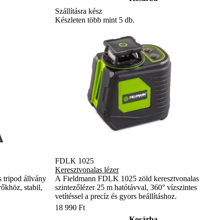
Szállításra kész
Készleten több mint 5 db.
FDLK 1025
Keresztvonalas lézer
tripod állvány
A Fieldmann FDLK 1025 zöld keresztvonalas
őkhöz, stabil,
szintezőlézer 25 m hatótávval, 360° vízszintes
vetítéssel a precíz és gyors beállításhoz.
18 990 Ft
Kosárba