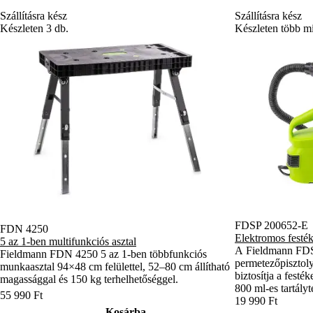
Szállításra kész
Szállításra kész
Készleten 3 db.
Készleten több mi
FDSP 200652-E
FDN 4250
Elektromos festé
5 az 1-ben multifunkciós asztal
A Fieldmann FDS
Fieldmann FDN 4250 5 az 1-ben többfunkciós
permetezőpisztol
munkaasztal 94×48 cm felülettel, 52–80 cm állítható
biztosítja a festé
magassággal és 150 kg terhelhetőséggel.
800 ml-es tartályt
55 990 Ft
hosszabb ideig do
19 990 Ft
Kosárba