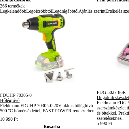
266 termékek
Legkelendőbb
Legolcsóbbtól
Legdrágábbtól
Ajánlás szerint
Értékelés sze
FDG 5027-86R
FDUHP 70305-0
Dugókulcskészlet
Hőlégfúvó
Fieldmann FDG 5
Fieldmann FDUHP 70305-0 20V akkus hőlégfúvó
szerszámkészlet ti
500 °C hőmérséklettel, FAST POWER rendszerben.
és bitekkel. Prakt
szerelésekhez.
10 990 Ft
5 990 Ft
Kosárba