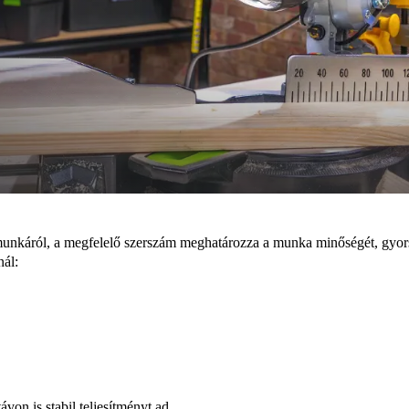
csmunkáról, a megfelelő szerszám meghatározza a munka minőségét, gyors
nál:
on is stabil teljesítményt ad.