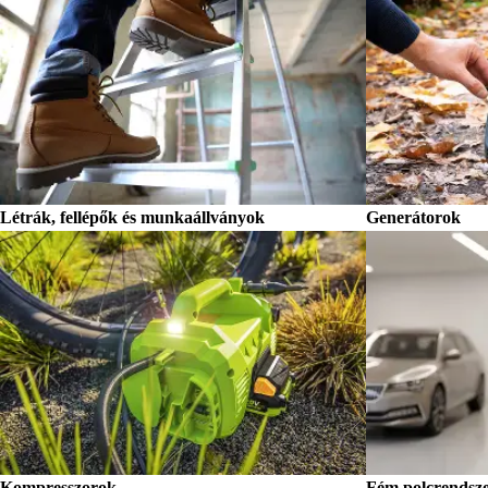
Létrák, fellépők és munkaállványok
Generátorok
Kompresszorok
Fém polcrendsz