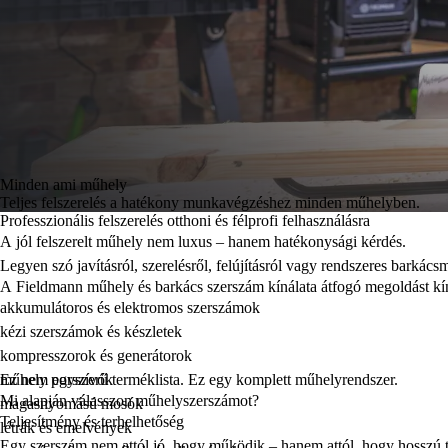
Minden ami műhely
Teljes felszerelés a hatékony munkavégzéshez minden műhelyben.
Professzionális felszerelés otthoni és félprofi felhasználásra
A jól felszerelt műhely nem luxus – hanem hatékonysági kérdés.
Legyen szó javításról, szerelésről, felújításról vagy rendszeres barká
A Fieldmann műhely és barkács szerszám kínálata átfogó megoldást kí
akkumulátoros és elektromos szerszámok
kézi szerszámok és készletek
kompresszorok és generátorok
műhely porszívók
Ez nem egyszerű terméklista. Ez egy komplett műhelyrendszer.
Mi alapján válasszon műhelyszerszámot?
magasnyomású mosók
Teljesítmény és terhelhetőség
létrák és emelvények
Egy szerszám nem attól jó, hogy működik – hanem attól, hogy hosszú táv