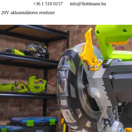
+36 1 510 0157
info@fieldmann.hu
 20V akkumulátoros rendszer