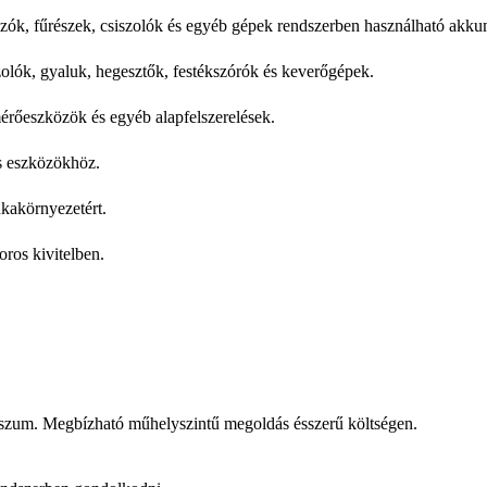
ók, fűrészek, csiszolók és egyéb gépek rendszerben használható akkum
szolók, gyaluk, hegesztők, festékszórók és keverőgépek.
mérőeszközök és egyéb alapfelszerelések.
us eszközökhöz.
kakörnyezetért.
oros kivitelben.
zum. Megbízható műhelyszintű megoldás ésszerű költségen.