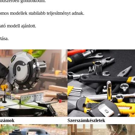
rendszerben gondolkodni.
romos modellek stabilabb teljesítményt adnak.
tó modell ajánlott.
tása.
rszámok
Szerszámkészletek