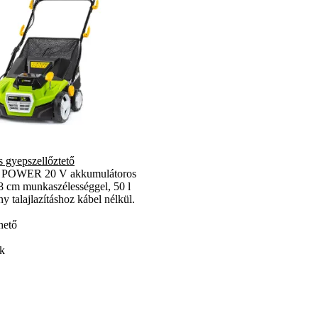
 gyepszellőztető
 POWER 20 V akkumulátoros
8 cm munkaszélességgel, 50 l
y talajlazításhoz kábel nélkül.
hető
ek