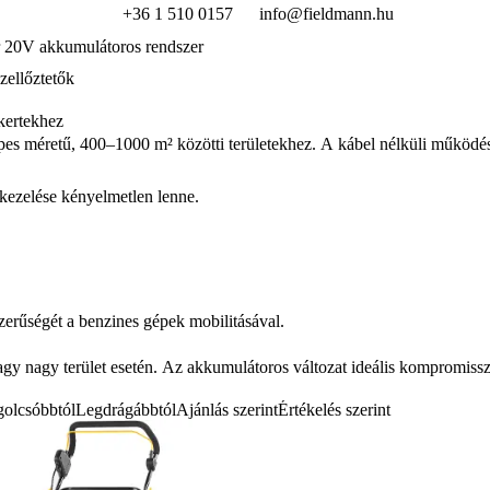
+36 1 510 0157
info@fieldmann.hu
 20V akkumulátoros rendszer
ellőztetők
kertekhez
s méretű, 400–1000 m² közötti területekhez. A kábel nélküli működés 
l kezelése kényelmetlen lenne.
erűségét a benzines gépek mobilitásával.
agy nagy terület esetén. Az akkumulátoros változat ideális kompromissz
olcsóbbtól
Legdrágábbtól
Ajánlás szerint
Értékelés szerint