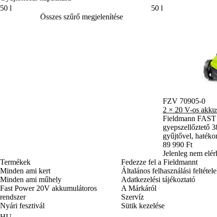
Gyűjtőkosár kapacitása
50 l
50 l
Összes szűrő megjelenítése
FZV 70905-0
2 × 20 V-os akkus
Fieldmann FAST
gyepszellőztető 3
gyűjtővel, hatékon
89 990 Ft
Jelenleg nem elér
Termékek
Fedezze fel a Fieldmannt
Minden ami kert
Általános felhasználási feltétel
Minden ami műhely
Adatkezelési tájékoztató
Fast Power 20V akkumulátoros
A Márkáról
rendszer
Szervíz
Nyári fesztivál
Sütik kezelése
HU