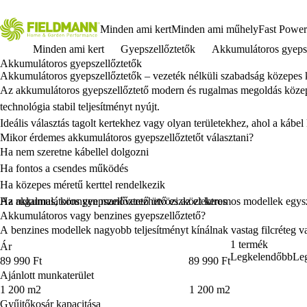
Minden ami kert
Minden ami műhely
Fast Power
Minden ami kert
Gyepszellőztetők
Akkumulátoros gyepsz
Akkumulátoros gyepszellőztetők
Akkumulátoros gyepszellőztetők – vezeték nélküli szabadság közepes 
Az akkumulátoros gyepszellőztető modern és rugalmas megoldás közepe
technológia stabil teljesítményt nyújt.
Ideális választás tagolt kertekhez vagy olyan területekhez, ahol a kábe
Mikor érdemes akkumulátoros gyepszellőztetőt választani?
Ha nem szeretne kábellel dolgozni
Ha fontos a csendes működés
Ha közepes méretű kerttel rendelkezik
Ha rugalmas, könnyen manőverezhető eszközt keres
Az akkumulátoros gyepszellőztető ötvözi az elektromos modellek egysz
Akkumulátoros vagy benzines gyepszellőztető?
A benzines modellek nagyobb teljesítményt kínálnak vastag filcréteg v
1 termék
Ár
Legkelendőbb
Leg
Ár
89 990 Ft
89 990 Ft
Ajánlott munkaterület
Ajánlott munkaterület
1 200 m2
1 200 m2
Gyűjtőkosár kapacitása