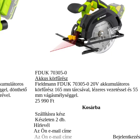
FDUK 70305-0
Akkus körfűrész
kumulátoros
Fieldmann FDUK 70305-0 20V akkumulátoros
gel, dönthető
körfűrész 165 mm tárcsával, lézeres vezetéssel és 55
rével.
mm vágásmélységgel.
25 990 Ft
Kosárba
Szállításra kész
Készleten 2 db.
Hírlevél
Az Ön e-mail címe
Bejelentkezés