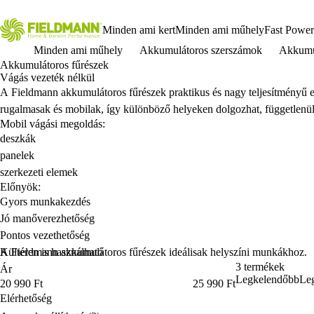
Minden ami kert
Minden ami műhely
Fast Power
Minden ami műhely
Akkumulátoros szerszámok
Akkumul
Akkumulátoros fűrészek
Vágás vezeték nélkül
A Fieldmann akkumulátoros f
űr
észek praktikus és nagy teljesítmény
ű 
rugalmasak
és mobilak, így különböz
ő helyeken dolgozhat, f
üggetlenül
Mobil vágási megoldás:
deszkák
panelek
szerkezeti elemek
Előnyök:
Gyors munkakezdés
Jó manőverezhetőség
Pontos vezethetőség
Kültéren is használható
A Fieldmann akkumulátoros fűrészek ideálisak helyszíni munkákhoz.
3 termékek
Ár
Legkelendőbb
Leg
Ár
20 990 Ft
25 990 Ft
Elérhetőség
Elérhetőség