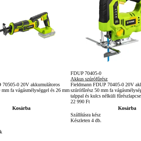
FDUP 70405-0
Akkus szúrófűrész
 70505-0 20V akkumulátoros
Fieldmann FDUP 70405-0 20V ak
0 mm fa vágásmélységgel és 26 mm
szúrófűrész 50 mm fa vágásmélység
talppal és kulcs nélküli fűrészlapcse
22 990 Ft
Kosárba
Kosárba
Szállításra kész
Készleten 4 db.
ek