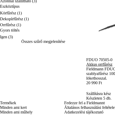
Azonnal szállítható
(3)
Eszköztípus
Eszköztípus
Körfűrész
(1)
Dekopírfűrész
(1)
Orrfűrész
(1)
Gyors töltés
Gyors töltés
Igen
(3)
Összes szűrő megjelenítése
FDUO 70505-0
Akkus orrfűrész
Fieldmann FDUO
szablyafűrész 10
lökethosszal.
20 990 Ft
Szállításra kész
Készleten 5 db.
Termékek
Fedezze fel a Fieldmannt
Minden ami kert
Általános felhasználási feltétel
Minden ami műhely
Adatkezelési tájékoztató