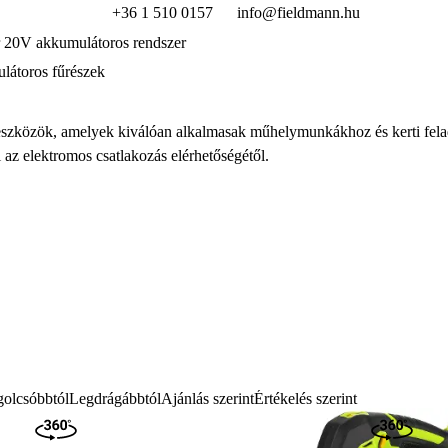
+36 1 510 0157
info@fieldmann.hu
 20V akkumulátoros rendszer
átoros fűrészek
eszk
özök, amelyek kiválóan alkalmasak m
űhelymunk
ákhoz és kerti fe
 az elektromos csatlakozás elérhet
ős
égét
ől.
olcsóbbtól
Legdrágábbtól
Ajánlás szerint
Értékelés szerint