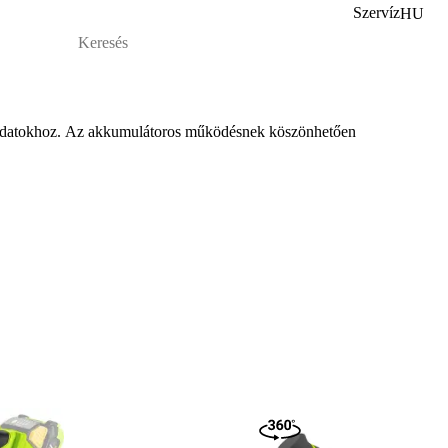
Szervíz
HU
ladatokhoz. Az akkumulátoros m
űk
ödésnek köszönhet
ően