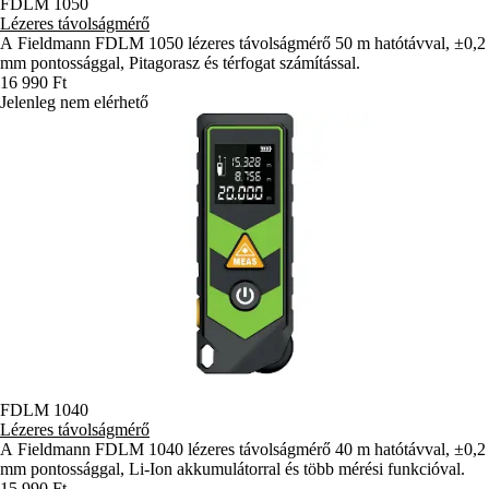
FDLM 1050
Lézeres távolságmérő
A Fieldmann FDLM 1050 lézeres távolságmérő 50 m hatótávval, ±0,2
mm pontossággal, Pitagorasz és térfogat számítással.
16 990 Ft
Jelenleg nem elérhető
FDLM 1040
Lézeres távolságmérő
A Fieldmann FDLM 1040 lézeres távolságmérő 40 m hatótávval, ±0,2
mm pontossággal, Li-Ion akkumulátorral és több mérési funkcióval.
15 990 Ft