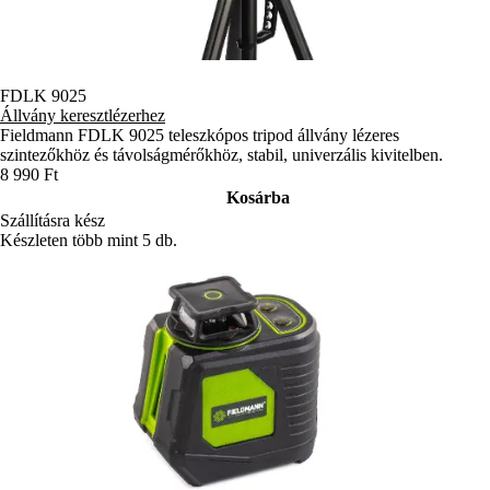
FDLK 9025
Állvány keresztlézerhez
Fieldmann FDLK 9025 teleszkópos tripod állvány lézeres
szintezőkhöz és távolságmérőkhöz, stabil, univerzális kivitelben.
8 990 Ft
Kosárba
Szállításra kész
Készleten több mint 5 db.