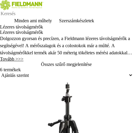
Minden ami műhely
Szerszámkészletek
Lézeres távolságmérők
Lézeres távolságmérők
Dolgozzon gyorsan és precízen, a Fieldmann lézeres távolságmérők a
segítségével! A mérőszalagok és a colostokok már a múlté. A
távolságmérőkkel termék akár 50 méterig tökéletes mérési adatokkal
Tovább >>>
szolgál! Ideális a szerelés elemeinek elhelyezéséhez és felszereléséhez
Összes szűrő megjelenítése
fa, általános és szárazépítészeti szerkezetekre, villanyszerelők,
6 termékek
légtechnikai és vízvezeték-szerelők számára. A festők, melegburkolók,
hidegburkolók és épületasztalosok számára is tökéletes az
anyagszükséglet kiszámításához.