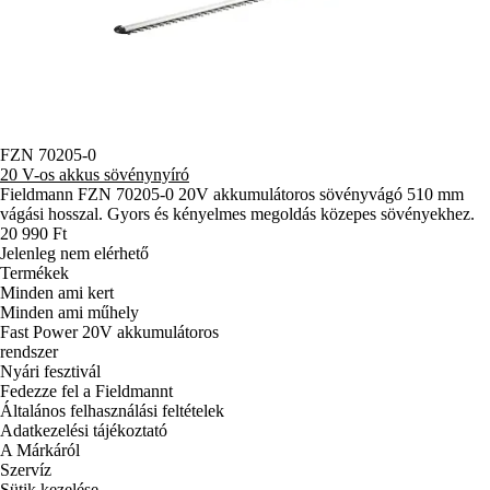
FZN 70205-0
20 V-os akkus sövénynyíró
Fieldmann FZN 70205-0 20V akkumulátoros sövényvágó 510 mm
vágási hosszal. Gyors és kényelmes megoldás közepes sövényekhez.
20 990 Ft
Jelenleg nem elérhető
Termékek
Minden ami kert
Minden ami műhely
Fast Power 20V akkumulátoros
rendszer
Nyári fesztivál
Fedezze fel a Fieldmannt
Általános felhasználási feltételek
Adatkezelési tájékoztató
A Márkáról
Szervíz
Sütik kezelése