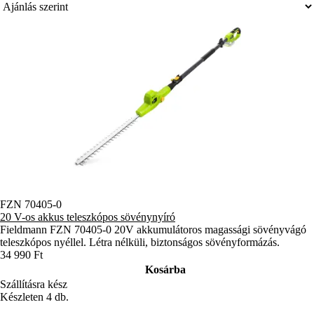
FZN 70405-0
20 V-os akkus teleszkópos sövénynyíró
Fieldmann FZN 70405-0 20V akkumulátoros magassági sövényvágó
teleszkópos nyéllel. Létra nélküli, biztonságos sövényformázás.
34 990 Ft
Kosárba
Szállításra kész
Készleten 4 db.