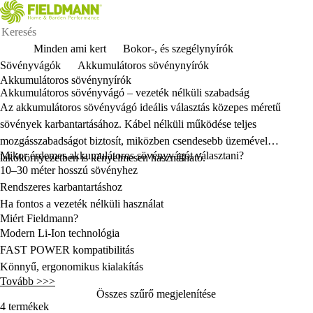
Minden ami kert
Bokor-, és szegélynyírók
Sövényvágók
Akkumulátoros sövénynyírók
Akkumulátoros sövénynyírók
Akkumulátoros sövényvágó – vezeték nélküli szabadság
Az akkumulátoros sövényvágó ideális választás közepes méretű
sövények karbantartásához. Kábel nélküli működése teljes
mozgásszabadságot biztosít, miközben csendesebb üzemével
Mikor érdemes akkumulátoros sövényvágót választani?
lakókörnyezetben is kényelmesen használható.
10–30 méter hosszú sövényhez
Rendszeres karbantartáshoz
Ha fontos a vezeték nélküli használat
Miért Fieldmann?
Modern Li-Ion technológia
FAST POWER kompatibilitás
Könnyű, ergonomikus kialakítás
Tovább >>>
Kiváló ár-érték arány
Összes szűrő megjelenítése
4 termékek