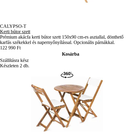
CALYPSO-T
Kerti bútor szett
Prémium akácfa kerti bútor szett 150x90 cm-es asztallal, dönthető
karfás székekkel és napernyőnyílással. Opcionális párnákkal.
122 990 Ft
Kosárba
Szállításra kész
Készleten 2 db.