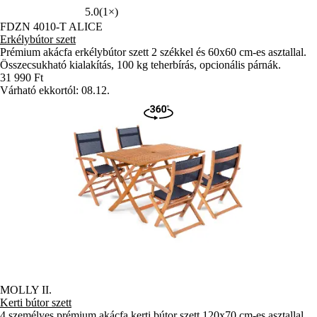
5.0
(1×)
FDZN 4010-T ALICE
Erkélybútor szett
Prémium akácfa erkélybútor szett 2 székkel és 60x60 cm-es asztallal.
Összecsukható kialakítás, 100 kg teherbírás, opcionális párnák.
31 990 Ft
Várható ekkortól: 08.12.
MOLLY II.
Kerti bútor szett
4 személyes prémium akácfa kerti bútor szett 120x70 cm-es asztallal,