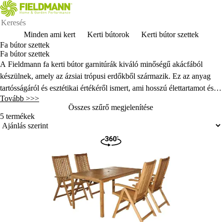
Minden ami kert
Kerti bútorok
Kerti bútor szettek
Fa bútor szettek
Fa bútor szettek
A Fieldmann fa kerti bútor garnitúrák kiváló minőségű akácfából
készülnek, amely az ázsiai trópusi erdőkből származik. Ez az anyag
tartósságáról és esztétikai értékéről ismert, ami hosszú élettartamot és
Tovább >>>
vonzó megjelenést biztosít. Az akácból készült kerti bútor garnitúrák
Összes szűrő megjelenítése
kényelmes ülést és elegáns dizájnt kínálnak, így ideális választás
5 termékek
kültéri terekhez, ahol kellemes környezetben tölthet időt családjával és
barátaival. Gondos kidolgozásuknak köszönhetően minden kertet vagy
teraszt feldíszítenek.