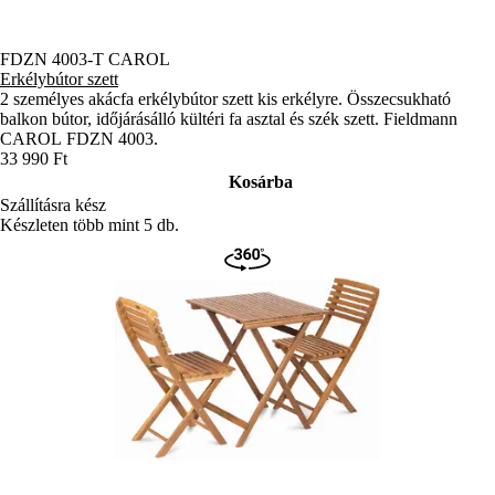
FDZN 4003-T CAROL
Erkélybútor szett
2 személyes akácfa erkélybútor szett kis erkélyre. Összecsukható
balkon bútor, időjárásálló kültéri fa asztal és szék szett. Fieldmann
CAROL FDZN 4003.
33 990 Ft
Kosárba
Szállításra kész
Készleten több mint 5 db.