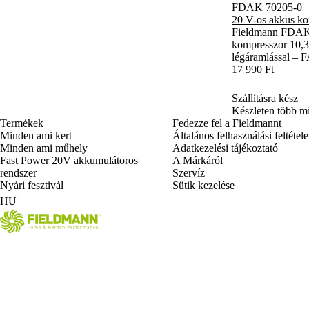
FDAK 70205-0
20 V-os akkus ko
Fieldmann FDAK
kompresszor 10,3
légáramlással –
17 990 Ft
Szállításra kész
Készleten több mi
Termékek
Fedezze fel a Fieldmannt
Minden ami kert
Általános felhasználási feltétel
Minden ami műhely
Adatkezelési tájékoztató
Fast Power 20V akkumulátoros
A Márkáról
rendszer
Szervíz
Nyári fesztivál
Sütik kezelése
HU