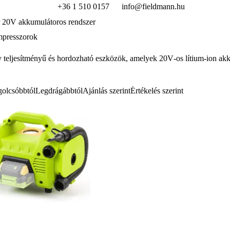
+36 1 510 0157
info@fieldmann.hu
 20V akkumulátoros rendszer
presszorok
teljesítmény
ű
és hordozható eszközök, amelyek 20V
‑
os lítium
‑
ion ak
.
olcsóbbtól
Legdrágábbtól
Ajánlás szerint
Értékelés szerint