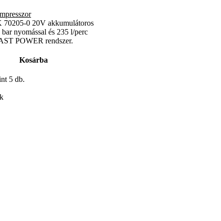
mpresszor
 70205-0 20V akkumulátoros
 bar nyomással és 235 l/perc
 FAST POWER rendszer.
Kosárba
nt 5 db.
ek