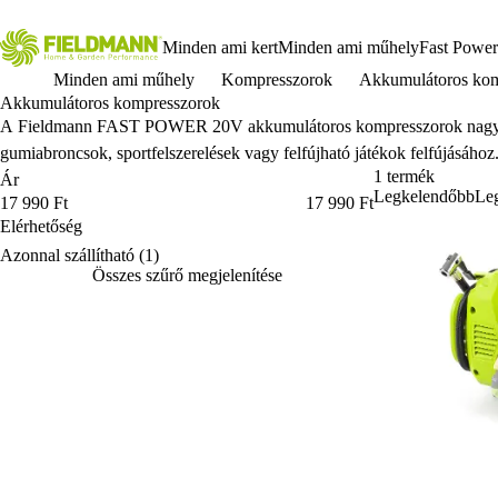
Minden ami kert
Minden ami műhely
Fast Power
Minden ami műhely
Kompresszorok
Akkumulátoros kom
Akkumulátoros kompresszorok
A Fieldmann FAST POWER 20V akkumulátoros kompresszorok nagy 
gumiabroncsok, sportfelszerelések vagy felfújható játékok felfújásához
1 termék
Ár
Legkelendőbb
Leg
Ár
17 990 Ft
17 990 Ft
Elérhetőség
Elérhetőség
Azonnal szállítható
(1)
Összes szűrő megjelenítése