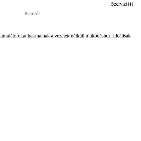
Szervíz
HU
kumulátorokat használnak a vezeték nélküli m
űk
ödéshez. Ideálisak