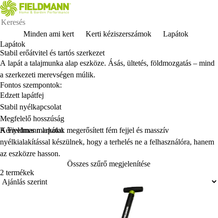
Minden ami kert
Kerti kéziszerszámok
Lapátok
Lapátok
Stabil erőátvitel és tartós szerkezet
A lapát a talajmunka alap eszköze. Ásás, ültetés, földmozgatás – mind
a szerkezeti merevségen múlik.
Fontos szempontok:
Edzett lapátfej
Stabil nyélkapcsolat
Megfelelő hosszúság
Kényelmes markolat
A Fieldmann lapátok megerősített fém fejjel és masszív
nyélkialakítással készülnek, hogy a terhelés ne a felhasználóra, hanem
az eszközre hasson.
Összes szűrő megjelenítése
2 termékek