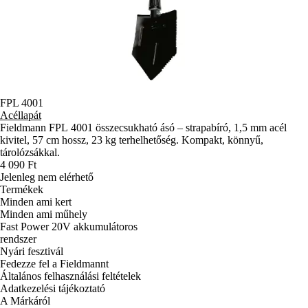
FPL 4001
Acéllapát
Fieldmann FPL 4001 összecsukható ásó – strapabíró, 1,5 mm acél
kivitel, 57 cm hossz, 23 kg terhelhetőség. Kompakt, könnyű,
tárolózsákkal.
4 090 Ft
Jelenleg nem elérhető
Termékek
Minden ami kert
Minden ami műhely
Fast Power 20V akkumulátoros
rendszer
Nyári fesztivál
Fedezze fel a Fieldmannt
Általános felhasználási feltételek
Adatkezelési tájékoztató
A Márkáról