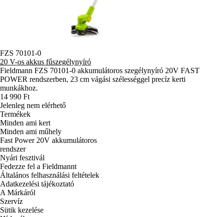
FZS 70101-0
20 V-os akkus fűszegélynyíró
Fieldmann FZS 70101-0 akkumulátoros szegélynyíró 20V FAST
POWER rendszerben, 23 cm vágási szélességgel precíz kerti
munkákhoz.
14 990 Ft
Jelenleg nem elérhető
Termékek
Minden ami kert
Minden ami műhely
Fast Power 20V akkumulátoros
rendszer
Nyári fesztivál
Fedezze fel a Fieldmannt
Általános felhasználási feltételek
Adatkezelési tájékoztató
A Márkáról
Szervíz
Sütik kezelése