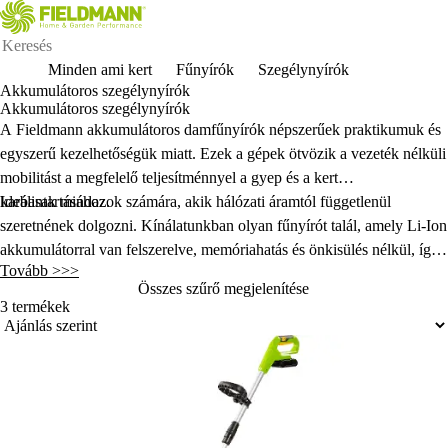
Minden ami kert
Fűnyírók
Szegélynyírók
Akkumulátoros szegélynyírók
Akkumulátoros szegélynyírók
A Fieldmann akkumulátoros damfűnyírók népszerűek praktikumuk és
egyszerű kezelhetőségük miatt. Ezek a gépek ötvözik a vezeték nélküli
mobilitást a megfelelő teljesítménnyel a gyep és a kert
karbantartásához.
Ideálisak mindazok számára, akik hálózati áramtól függetlenül
szeretnének dolgozni. Kínálatunkban olyan fűnyírót talál, amely Li-Ion
akkumulátorral van felszerelve, memóriahatás és önkisülés nélkül, így
Tovább >>>
mindig készen áll a használatra.
Összes szűrő megjelenítése
3 termékek