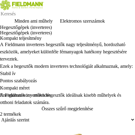
Minden ami műhely
Elektromos szerszámok
Hegesztőgépek (inverteres)
Hegesztőgépek (inverteres)
Kompakt teljesítmény
A Fieldmann inverteres hegesztők nagy teljes
ítmény
ű, hordozhat
ó
eszközök, amelyeket különféle fémanyagok hatékony hegesztésére
terveztek.
Ezek a hegeszt
ők modern inverteres technol
ógiát alkalmaznak, amely:
Stabil ív
Pontos szabályozás
Kompakt méret
Energiahatékony működés
A Fieldmann inverteres hegesztők ideálisak kisebb műhelyek és
otthoni feladatok számára.
Összes szűrő megjelenítése
2 termékek