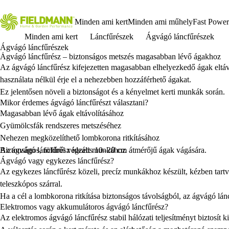
Minden ami kert
Minden ami műhely
Fast Power
Minden ami kert
Láncfűrészek
Ágvágó láncfűrészek
Ágvágó láncfűrészek
Ágvágó láncfűrész – biztonságos metszés magasabban lévő ágakhoz
Az ágvágó láncfűrész kifejezetten magasabban elhelyezkedő ágak eltávolí
használata nélkül érje el a nehezebben hozzáférhető ágakat.
Ez jelentősen növeli a biztonságot és a kényelmet kerti munkák során.
Mikor érdemes ágvágó láncfűrészt választani?
Magasabban lévő ágak eltávolításához
Gyümölcsfák rendszeres metszéséhez
Nehezen megközelíthető lombkorona ritkításához
Biztonságos, földről végzett munkához
Az ágvágó láncfűrész ideális 10–20 cm átmérőjű ágak vágására.
Ágvágó vagy egykezes láncfűrész?
Az egykezes láncfűrész közeli, precíz munkákhoz készült, kézben tart
teleszkópos szárral.
Ha a cél a lombkorona ritkítása biztonságos távolságból, az ágvágó lán
Elektromos vagy akkumulátoros ágvágó láncfűrész?
Az elektromos ágvágó láncfűrész stabil hálózati teljesítményt biztosí