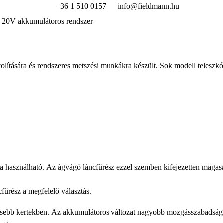
+36 1 510 0157
info@fieldmann.hu
 20V akkumulátoros rendszer
tására és rendszeres metszési munkákra készült. Sok modell teleszkópos 
va használható. Az ágvágó láncfűrész ezzel szemben kifejezetten magas
cfűrész a megfelelő választás.
t kisebb kertekben. Az akkumulátoros változat nagyobb mozgásszabadság