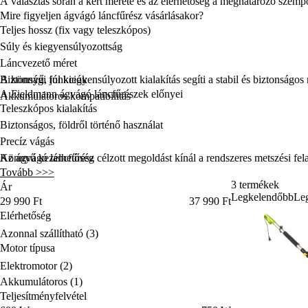
A választás során a kert mérete és az elérhetőség a meghatározó szemp
Mire figyeljen ágvágó láncfűrész vásárlásakor?
Teljes hossz (fix vagy teleszkópos)
Súly és kiegyensúlyozottság
Láncvezető méret
Biztonsági funkciók
A könnyű, jól kiegyensúlyozott kialakítás segíti a stabil és biztonság
A Fieldmann ágvágó láncfűrészek előnyei
Akkumulátoros kompatibilitás
Teleszkópos kialakítás
Biztonságos, földről történő használat
Precíz vágás
Könnyű kezelhetőség
Az ágvágó láncfűrész célzott megoldást kínál a rendszeres metszési fe
Tovább >>>
Kiváló ár-érték arány
3 termékek
Ár
Legkelendőbb
Leg
Ár
29 990 Ft
37 990 Ft
Elérhetőség
Elérhetőség
Azonnal szállítható
(3)
Motor típusa
Motor típusa
Elektromotor
(2)
Akkumulátoros
(1)
Teljesítményfelvétel