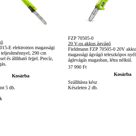
FZP 70505-0
gó
20 V-os akkus ágvágó
015-E elektromos magassági
Fieldmann FZP 70505-0 20V akku
 teljesítménnyel, 290 cm
magassági ágvágó teleszkópos nyél
el és állítható fejjel. Precíz,
áglevágás magasban, létra nélkül.
gás.
37 990 Ft
Kosárba
Kosárba
Szállításra kész
Készleten 2 db.
nt 5 db.
ek