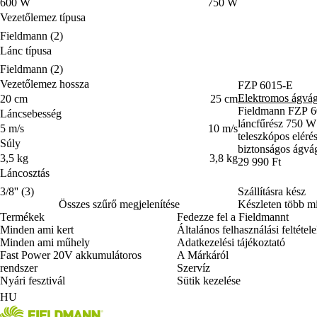
Teljesítményfelvétel
600 W
750 W
Vezetőlemez típusa
Vezetőlemez típusa
Fieldmann
(2)
Lánc típusa
Lánc típusa
Fieldmann
(2)
Vezetőlemez hossza
FZP 6015-E
Elektromos ágvá
Vezetőlemez hossza
20 cm
25 cm
Fieldmann FZP 6
Láncsebesség
láncfűrész 750 W
Láncsebesség
5 m/s
10 m/s
teleszkópos eléréss
Súly
biztonságos ágvá
Súly
3,5 kg
3,8 kg
29 990 Ft
Láncosztás
Láncosztás
3/8''
(3)
Szállításra kész
Összes szűrő megjelenítése
Készleten több mi
Termékek
Fedezze fel a Fieldmannt
Minden ami kert
Általános felhasználási feltétel
Minden ami műhely
Adatkezelési tájékoztató
Fast Power 20V akkumulátoros
A Márkáról
rendszer
Szervíz
Nyári fesztivál
Sütik kezelése
HU