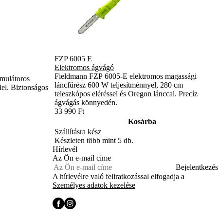
FZP 6005 E
Elektromos ágvágó
Fieldmann FZP 6005-E elektromos magassági
mulátoros
láncfűrész 600 W teljesítménnyel, 280 cm
lel. Biztonságos
teleszkópos eléréssel és Oregon lánccal. Precíz
ágvágás könnyedén.
33 990 Ft
Kosárba
Szállításra kész
Készleten több mint 5 db.
Hírlevél
Az Ön e-mail címe
Bejelentkezés
A hírlevélre való feliratkozással elfogadja a
Személyes adatok kezelése