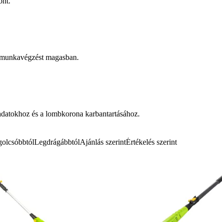
ont.
os munkavégzést magasban.
ladatokhoz és a lombkorona karbantartásához.
olcsóbbtól
Legdrágábbtól
Ajánlás szerint
Értékelés szerint