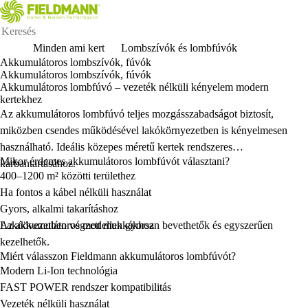
Minden ami kert
Lombszívók és lombfúvók
Akkumulátoros lombszívók, fúvók
Akkumulátoros lombszívók, fúvók
Akkumulátoros lombfúvó – vezeték nélküli kényelem modern
kertekhez
Az akkumulátoros lombfúvó teljes mozgásszabadságot biztosít,
miközben csendes működésével lakókörnyezetben is kényelmesen
használható. Ideális közepes méretű kertek rendszeres
Mikor érdemes akkumulátoros lombfúvót választani?
karbantartásához.
400–1200 m² közötti területhez
Ha fontos a kábel nélküli használat
Gyors, alkalmi takarításhoz
Lakóövezetben végzett munkákhoz
Az akkumulátoros modellek gyorsan bevethetők és egyszerűen
kezelhetők.
Miért válasszon Fieldmann akkumulátoros lombfúvót?
Modern Li-Ion technológia
FAST POWER rendszer kompatibilitás
Vezeték nélküli használat