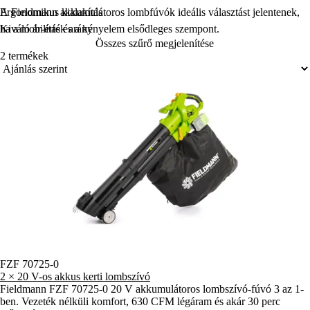
Ergonomikus kialakítás
A Fieldmann akkumulátoros lombfúvók ideális választást jelentenek,
Kiváló ár-érték arány
ha a mobilitás és a kényelem elsődleges szempont.
Összes szűrő megjelenítése
2 termékek
FZF 70725-0
2 × 20 V-os akkus kerti lombszívó
Fieldmann FZF 70725-0 20 V akkumulátoros lombszívó-fúvó 3 az 1-
ben. Vezeték nélküli komfort, 630 CFM légáram és akár 30 perc