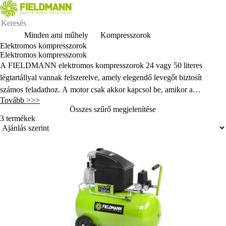
Minden ami műhely
Kompresszorok
Elektromos kompresszorok
Elektromos kompresszorok
A FIELDMANN elektromos kompresszorok 24 vagy 50 literes
légtartállyal vannak felszerelve, amely elegend
ő levegőt biztos
ít
számos feladathoz. A motor csak akkor kapcsol be, amikor a
Tovább >>>
tartályban lév
ő levegő mennyis
ége egy bizonyos szint alá csökken. A
Összes szűrő megjelenítése
gumiabroncsok felfújásakor hasznos a manométerrel ellen
őrz
ött
3 termékek
nyomásbeállítás.