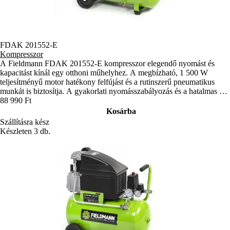
FDAK 201552-E
Kompresszor
A Fieldmann FDAK 201552-E kompresszor elegendő nyomást és
kapacitást kínál egy otthoni műhelyhez. A megbízható, 1 500 W
teljesítményű motor hatékony felfújást és a rutinszerű pneumatikus
munkát is biztosítja. A gyakorlati nyomásszabályozás és a hatalmas 50
literes tartály kényelmes használatot tesz lehetővé.
88 990 Ft
Kosárba
Szállításra kész
Készleten 3 db.