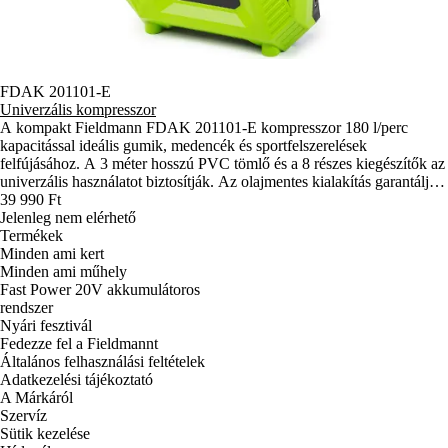
FDAK 201101-E
Univerzális kompresszor
A kompakt Fieldmann FDAK 201101-E kompresszor 180 l/perc
kapacitással ideális gumik, medencék és sportfelszerelések
felfújásához. A 3 méter hosszú PVC tömlő és a 8 részes kiegészítők az
univerzális használatot biztosítják. Az olajmentes kialakítás garantálja
az egyszerű karbantartást.
39 990 Ft
Jelenleg nem elérhető
Termékek
Minden ami kert
Minden ami műhely
Fast Power 20V akkumulátoros
rendszer
Nyári fesztivál
Fedezze fel a Fieldmannt
Általános felhasználási feltételek
Adatkezelési tájékoztató
A Márkáról
Szervíz
Sütik kezelése