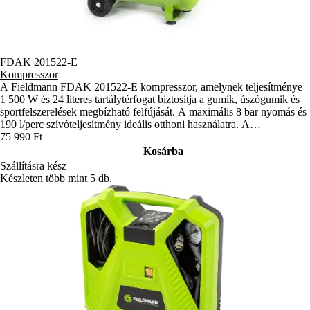
FDAK 201522-E
Kompresszor
A Fieldmann FDAK 201522-E kompresszor, amelynek teljesítménye
1 500 W és 24 literes tartálytérfogat biztosítja a gumik, úszógumik és
sportfelszerelések megbízható felfújását. A maximális 8 bar nyomás és
190 l/perc szívóteljesítmény ideális otthoni használatra. A
nyomásszabályozás pontos beállítást biztosít.
75 990 Ft
Kosárba
Szállításra kész
Készleten több mint 5 db.