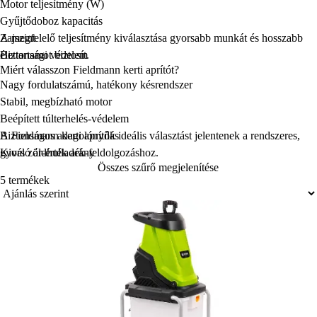
Motor teljesítmény (W)
Gyűjtődoboz kapacitás
Zajszint
A megfelelő teljesítmény kiválasztása gyorsabb munkát és hosszabb
Biztonsági védelem
élettartamot biztosít.
Miért válasszon Fieldmann kerti aprítót?
Nagy fordulatszámú, hatékony késrendszer
Stabil, megbízható motor
Beépített túlterhelés-védelem
Biztonságos adagolónyílás
A Fieldmann kerti aprítók ideális választást jelentenek a rendszeres,
Kiváló ár-érték arány
gyors zöldhulladék-feldolgozáshoz.
Összes szűrő megjelenítése
5 termékek