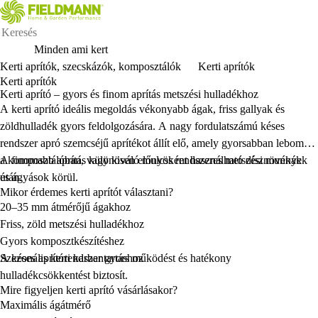
Minden ami kert
Kerti aprítók, szecskázók, komposztálók
Kerti aprítók
Kerti aprítók
Kerti aprító – gyors és finom aprítás metszési hulladékhoz
A kerti aprító ideális megoldás vékonyabb ágak, friss gallyak és
zöldhulladék gyors feldolgozására. A nagy fordulatszámú késes
rendszer apró szemcséjű aprítékot állít elő, amely gyorsabban lebomlik
a komposztálóban, vagy kiváló mulcsként használható dísznövények
A finomabb aprítás különösen előnyös rendszeres metszési munkák
és ágyások körül.
után.
Mikor érdemes kerti aprítót választani?
20–35 mm átmérőjű ágakhoz
Friss, zöld metszési hulladékhoz
Gyors komposztkészítéshez
Szezonális kerti karbantartáshoz
A késes aprítórendszer gyors működést és hatékony
hulladékcsökkentést biztosít.
Mire figyeljen kerti aprító vásárlásakor?
Maximális ágátmérő