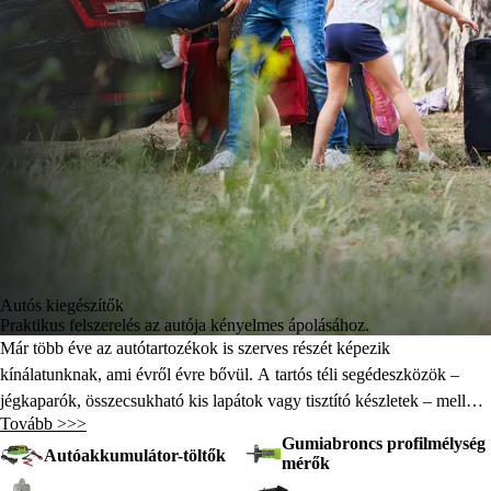
Autós kiegészítők
Praktikus felszerelés az autója kényelmes ápolásához.
Már több éve az autótartozékok is szerves részét képezik
kínálatunknak, ami évről évre bővül. A tartós téli segédeszközök –
jégkaparók, összecsukható kis lapátok vagy tisztító készletek – mellé
Tovább >>>
fokozatosan bekerültek az autóakkumulátortöltők, a guminyomásmérő,
Gumiabroncs profilmélység
a különféle rendszerezők, valamint a gyerekek vagy házi kedvencek
Autóakkumulátor-töltők
mérők
szállítására szolgáló kellékek. Minden FIELDMANN terméket