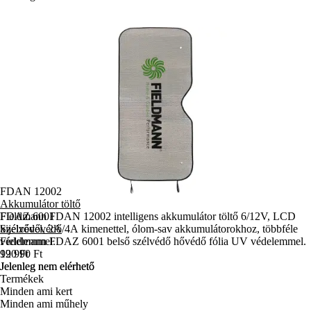
FDAN 12002
Akkumulátor töltő
Fieldmann FDAN 12002 intelligens akkumulátor töltő 6/12V, LCD
FDAZ 6001
kijelzővel, 2A/4A kimenettel, ólom-sav akkumulátorokhoz, többféle
Szélvédővédő
védelemmel.
Fieldmann FDAZ 6001 belső szélvédő hővédő fólia UV védelemmel.
12 990 Ft
990 Ft
Jelenleg nem elérhető
Jelenleg nem elérhető
Termékek
Minden ami kert
Minden ami műhely