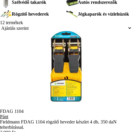
Szélvédő takarók
Autós rendszerezők
minőségi anyagok felhasználása jellemez, amelyek garantálják a
tartósságot és hosszú élettartamot, valamint a maximális
Rögzítő hevederek
Jégkaparók és vízlehúzók
funkcionalitást.
12 termékek
FDAG 1104
Pánt
Fieldmann FDAG 1104 rögzítő heveder készlet 4 db, 350 daN
teherbírással.