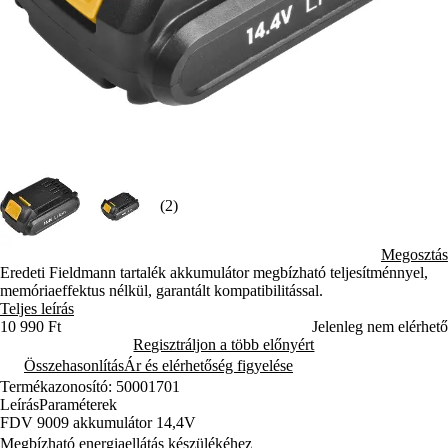
(2)
Megosztás
Eredeti Fieldmann tartalék akkumulátor megbízható teljesítménnyel,
memóriaeffektus nélkül, garantált kompatibilitással.
Teljes leírás
10 990 Ft
Jelenleg nem elérhető
Regisztráljon a több előnyért
Összehasonlítás
Ár és elérhetőség figyelése
Termékazonosító: 50001701
Leírás
Paraméterek
FDV 9009 akkumulátor 14,4V
Megbízható energiaellátás készülékéhez