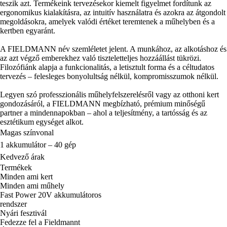
teszik azt. Termékeink tervezésekor kiemelt figyelmet fordítunk az
ergonomikus kialakításra, az intuitív használatra és azokra az átgondolt
megoldásokra, amelyek valódi értéket teremtenek a műhelyben és a
kertben egyaránt.
A FIELDMANN név szemléletet jelent. A munkához, az alkotáshoz és
az azt végző emberekhez való tiszteletteljes hozzáállást tükrözi.
Filozófiánk alapja a funkcionalitás, a letisztult forma és a céltudatos
tervezés – felesleges bonyolultság nélkül, kompromisszumok nélkül.
Legyen szó professzionális műhelyfelszerelésről vagy az otthoni kert
gondozásáról, a FIELDMANN megbízható, prémium minőségű
partner a mindennapokban – ahol a teljesítmény, a tartósság és az
esztétikum egységet alkot.
Magas színvonal
1 akkumulátor – 40 gép
Kedvező árak
Termékek
Minden ami kert
Minden ami műhely
Fast Power 20V akkumulátoros
rendszer
Nyári fesztivál
Fedezze fel a Fieldmannt