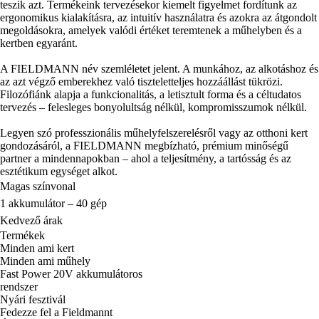
teszik azt. Termékeink tervezésekor kiemelt figyelmet fordítunk az
ergonomikus kialakításra, az intuitív használatra és azokra az átgondolt
megoldásokra, amelyek valódi értéket teremtenek a műhelyben és a
kertben egyaránt.
A FIELDMANN név szemléletet jelent. A munkához, az alkotáshoz és
az azt végző emberekhez való tiszteletteljes hozzáállást tükrözi.
Filozófiánk alapja a funkcionalitás, a letisztult forma és a céltudatos
tervezés – felesleges bonyolultság nélkül, kompromisszumok nélkül.
Legyen szó professzionális műhelyfelszerelésről vagy az otthoni kert
gondozásáról, a FIELDMANN megbízható, prémium minőségű
partner a mindennapokban – ahol a teljesítmény, a tartósság és az
esztétikum egységet alkot.
Magas színvonal
1 akkumulátor – 40 gép
Kedvező árak
Termékek
Minden ami kert
Minden ami műhely
Fast Power 20V akkumulátoros
rendszer
Nyári fesztivál
Fedezze fel a Fieldmannt