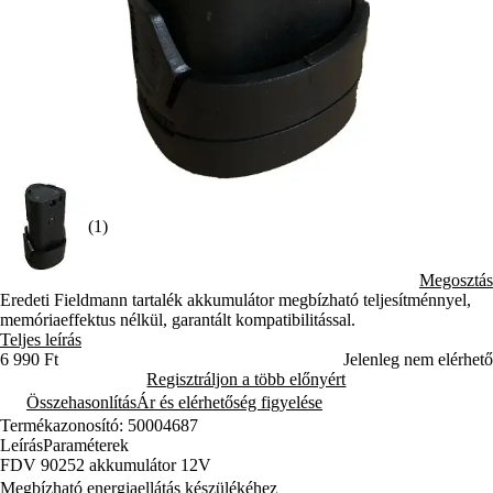
(1)
Megosztás
Eredeti Fieldmann tartalék akkumulátor megbízható teljesítménnyel,
memóriaeffektus nélkül, garantált kompatibilitással.
Teljes leírás
6 990 Ft
Jelenleg nem elérhető
Regisztráljon a több előnyért
Összehasonlítás
Ár és elérhetőség figyelése
Termékazonosító: 50004687
Leírás
Paraméterek
FDV 90252 akkumulátor 12V
Megbízható energiaellátás készülékéhez