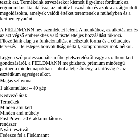
teszik azt. Termékeink tervezésekor kiemelt figyelmet fordítunk az
ergonomikus kialakításra, az intuitív használatra és azokra az átgondolt
megoldásokra, amelyek valódi értéket teremtenek a műhelyben és a
kertben egyaránt.
A FIELDMANN név szemléletet jelent. A munkához, az alkotáshoz és
az azt végző emberekhez való tiszteletteljes hozzáállást tükrözi.
Filozófiánk alapja a funkcionalitás, a letisztult forma és a céltudatos
tervezés – felesleges bonyolultság nélkül, kompromisszumok nélkül.
Legyen szó professzionális műhelyfelszerelésről vagy az otthoni kert
gondozásáról, a FIELDMANN megbízható, prémium minőségű
partner a mindennapokban – ahol a teljesítmény, a tartósság és az
esztétikum egységet alkot.
Magas színvonal
1 akkumulátor – 40 gép
Kedvező árak
Termékek
Minden ami kert
Minden ami műhely
Fast Power 20V akkumulátoros
rendszer
Nyári fesztivál
Fedezze fel a Fieldmannt