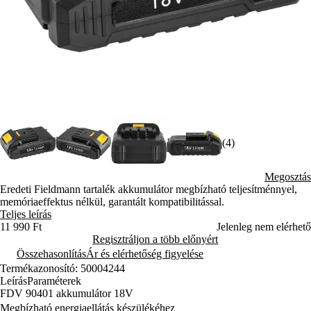
(4)
Megosztás
Eredeti Fieldmann tartalék akkumulátor megbízható teljesítménnyel,
memóriaeffektus nélkül, garantált kompatibilitással.
Teljes leírás
11 990 Ft
Jelenleg nem elérhető
Regisztráljon a több előnyért
Összehasonlítás
Ár és elérhetőség figyelése
Termékazonosító: 50004244
Leírás
Paraméterek
FDV 90401 akkumulátor 18V
Megbízható energiaellátás készülékéhez