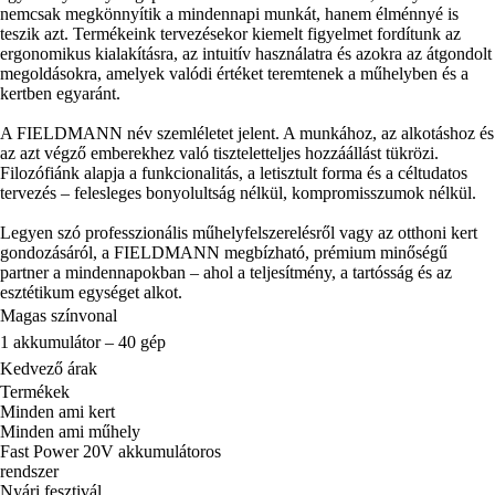
nemcsak megkönnyítik a mindennapi munkát, hanem élménnyé is
teszik azt. Termékeink tervezésekor kiemelt figyelmet fordítunk az
ergonomikus kialakításra, az intuitív használatra és azokra az átgondolt
megoldásokra, amelyek valódi értéket teremtenek a műhelyben és a
kertben egyaránt.
A FIELDMANN név szemléletet jelent. A munkához, az alkotáshoz és
az azt végző emberekhez való tiszteletteljes hozzáállást tükrözi.
Filozófiánk alapja a funkcionalitás, a letisztult forma és a céltudatos
tervezés – felesleges bonyolultság nélkül, kompromisszumok nélkül.
Legyen szó professzionális műhelyfelszerelésről vagy az otthoni kert
gondozásáról, a FIELDMANN megbízható, prémium minőségű
partner a mindennapokban – ahol a teljesítmény, a tartósság és az
esztétikum egységet alkot.
Magas színvonal
1 akkumulátor – 40 gép
Kedvező árak
Termékek
Minden ami kert
Minden ami műhely
Fast Power 20V akkumulátoros
rendszer
Nyári fesztivál