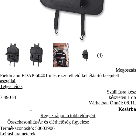
(4)
Megosztás
Fieldmann FDAP 60401 ülésre szerelhető kelléktartó beépített
asztallal.
Teljes leírás
Szállításra kész
7 490 Ft
készleten 1 db
Várhatóan Önnél: 08.11.
Kosárba
Regisztráljon a több előnyért
Összehasonlítás
Ár és elérhetőség figyelése
Termékazonosító: 50003906
Leírás
Paraméterek