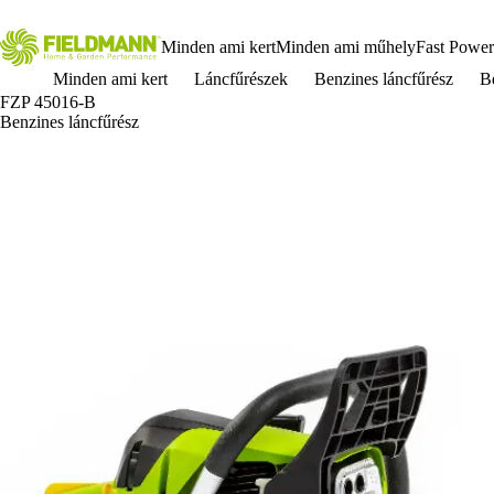
Minden ami kert
Minden ami műhely
Fast Power
Minden ami kert
Láncfűrészek
Benzines láncfűrész
B
FZP 45016-B
Benzines láncfűrész