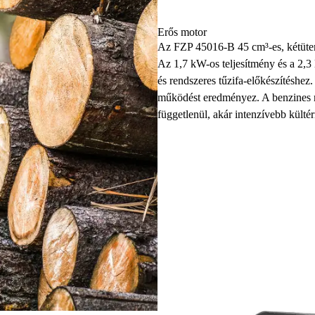
Erős motor
Az FZP 45016-B 45 cm³-es, kétütem
Az 1,7 kW-os teljesítmény és a 2,3
és rendszeres tűzifa-előkészítéshez
működést eredményez. A benzines me
függetlenül, akár intenzívebb külté