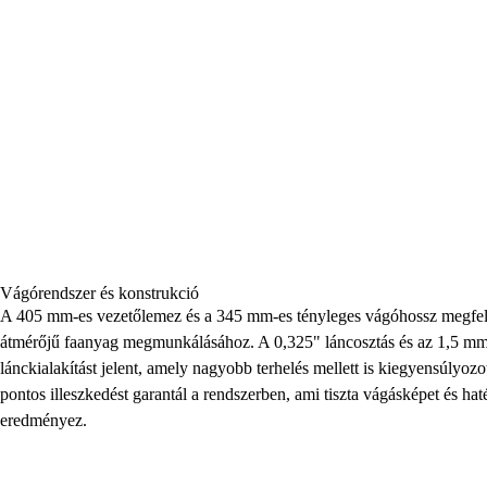
Vágórendszer és konstrukció
A 405 mm-es vezetőlemez és a 345 mm-es tényleges vágóhossz megfele
átmérőjű faanyag megmunkálásához. A 0,325" láncosztás és az 1,5 mm-e
lánckialakítást jelent, amely nagyobb terhelés mellett is kiegyensúlyoz
pontos illeszkedést garantál a rendszerben, ami tiszta vágásképet és ha
eredményez.