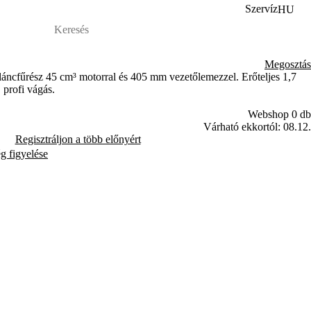
Szervíz
HU
Megosztás
ncfűrész 45 cm³ motorral és 405 mm vezetőlemezzel. Erőteljes 1,7
 profi vágás.
Webshop 0 db
Várható ekkortól: 08.12.
Regisztráljon a több előnyért
ég figyelése