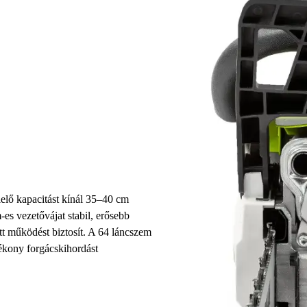
lő kapacitást kínál 35–40 cm
s vezetővájat stabil, erősebb
ott működést biztosít. A 64 láncszem
tékony forgácskihordást