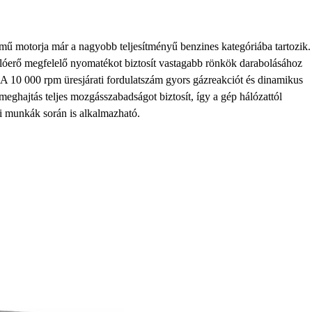
ű motorja már a nagyobb teljesítményű benzines kategóriába tartozik.
 lóerő megfelelő nyomatékot biztosít vastagabb rönkök darabolásához
. A 10 000 rpm üresjárati fordulatszám gyors gázreakciót és dinamikus
ghajtás teljes mozgásszabadságot biztosít, így a gép hálózattól
ri munkák során is alkalmazható.