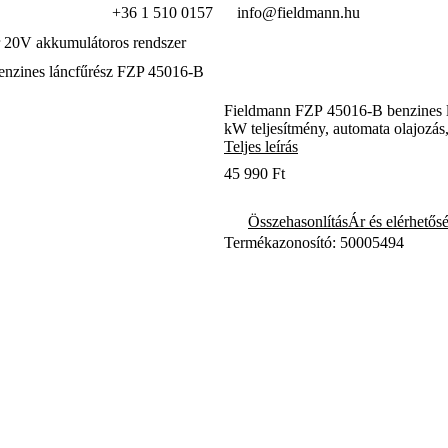
+36 1 510 0157
info@fieldmann.hu
 20V akkumulátoros rendszer
enzines láncfűrész FZP 45016-B
Fieldmann FZP 45016-B benzines lá
kW teljesítmény, automata olajozás,
Teljes leírás
45 990 Ft
Összehasonlítás
Ár és elérhetős
Termékazonosító: 50005494