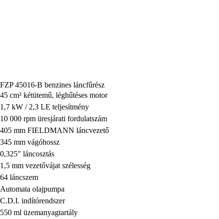
FZP 45016-B benzines láncfűrész
45 cm³ kétütemű, léghűtéses motor
1,7 kW / 2,3 LE teljesítmény
10 000 rpm üresjárati fordulatszám
405 mm FIELDMANN láncvezető
345 mm vágóhossz
0,325" láncosztás
1,5 mm vezetővájat szélesség
64 láncszem
Automata olajpumpa
C.D.I. indítórendszer
550 ml üzemanyagtartály