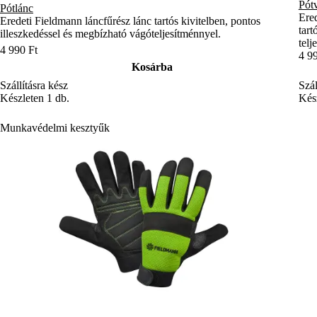
Pót
Pótlánc
Ere
Eredeti Fieldmann láncfűrész lánc tartós kivitelben, pontos
tart
illeszkedéssel és megbízható vágóteljesítménnyel.
telj
4 990 Ft
4 9
Kosárba
Szállításra kész
Szál
Készleten 1 db.
Kész
Munkavédelmi kesztyűk