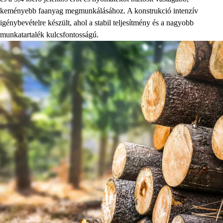
keményebb faanyag megmunkálásához. A konstrukció intenzív
igénybevételre készült, ahol a stabil teljesítmény és a nagyobb
munkatartalék kulcsfontosságú.