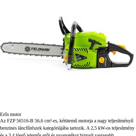
Erős motor
Az FZP 56516-B 56,6 cm³-es, kétütemű motorja a nagy teljesítményű
benzines láncfűrészek kategóriájába tartozik. A 2,5 kW-os teljesítmény
és a 3,4 lóerő jelentős erőt és nyomatékot biztosít vastagabb,