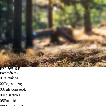
FZP 56516-B
Paraméterek
01
Általános
02
Teljesítmény
03
Tulajdonságok
04
Felszerelés
05
Funkció