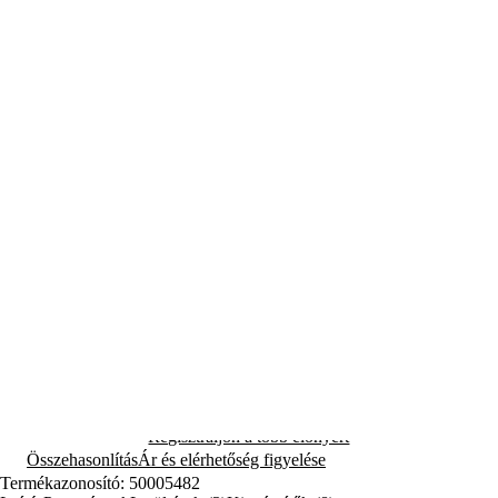
(6)
Megosztás
Fieldmann FZP 56516-B benzines láncfűrész 56,6 cm³ motorral és
1,36 kW teljesítménnyel. 400 mm vezető, automata olajzás – erőteljes,
profi vágás.
Teljes leírás
Szállításra kész
56 990 Ft
készleten 2 db
Várhatóan Önnél: 08.12.
Kosárba
Regisztráljon a több előnyért
Összehasonlítás
Ár és elérhetőség figyelése
Termékazonosító: 50005482