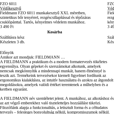
FZO 6011
FZO
Védőkesztyű
Véd
Fieldmann FZO 6011 munkakesztyű XXL méretben,
Fie
szintetikus bőr tenyérrel, rezgéscsillapítással és tépőzáras
rezg
csuklópánttal. Tartós, kényelmes védelem munkához.
kény
3 490 Ft
3 4
Kosárba
Szállításra kész
Szál
Készleten 3 db.
Kész
Előnyök
Amikor azt mondjuk: FIELDMANN …
A FIELDMANN a praktikum és a modern formatervezés tökéletes
egyensúlya. Olyan gépeket és szerszámokat alkotunk, amelyek
nemcsak megkönnyítik a mindennapi munkát, hanem élménnyé is
teszik azt. Termékeink tervezésekor kiemelt figyelmet fordítunk az
ergonomikus kialakításra, az intuitív használatra és azokra az átgondolt
megoldásokra, amelyek valódi értéket teremtenek a műhelyben és a
kertben egyaránt.
A FIELDMANN név szemléletet jelent. A munkához, az alkotáshoz és
az azt végző emberekhez való tiszteletteljes hozzáállást tükrözi.
Filozófiánk alapja a funkcionalitás, a letisztult forma és a céltudatos
tervezés – felesleges bonyolultság nélkül, kompromisszumok nélkül.