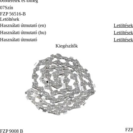
06
Méretek és tömeg
07
Szín
FZP 56516-B
Letöltések
Használati útmutató (en)
Letöltések
Használati útmutató (hu)
Letöltések
Használati útmutató
Letöltések
Kiegészítők
FZP
FZP 9008 B