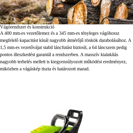
Vágórendszer és konstrukció
A 400 mm-es vezetőlemez és a 345 mm-es tényleges vágóhossz
megfelelő kapacitást kínál nagyobb átmérőjű rönkök darabolásához. A
1,5 mm-es vezetővájat stabil láncfutást biztosít, a 64 láncszem pedig
pontos illeszkedést garantál a rendszerben. A masszív kialakítás
nagyobb terhelés mellett is kiegyensúlyozott működést eredményez,
miközben a vágáskép tiszta és határozott marad.