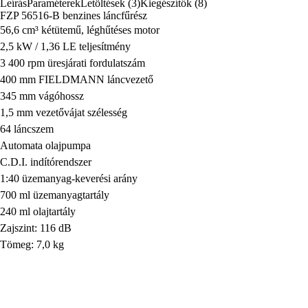
Leírás
Paraméterek
Letöltések (3)
Kiegészítők (8)
FZP 56516-B benzines láncfűrész
56,6 cm³ kétütemű, léghűtéses motor
2,5 kW / 1,36 LE teljesítmény
3 400 rpm üresjárati fordulatszám
400 mm FIELDMANN láncvezető
345 mm vágóhossz
1,5 mm vezetővájat szélesség
64 láncszem
Automata olajpumpa
C.D.I. indítórendszer
1:40 üzemanyag-keverési arány
700 ml üzemanyagtartály
240 ml olajtartály
Zajszint: 116 dB
Tömeg: 7,0 kg