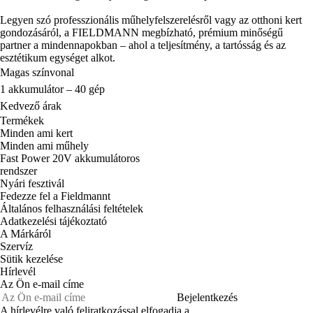
Legyen szó professzionális műhelyfelszerelésről vagy az otthoni kert
gondozásáról, a FIELDMANN megbízható, prémium minőségű
partner a mindennapokban – ahol a teljesítmény, a tartósság és az
esztétikum egységet alkot.
Magas színvonal
1 akkumulátor – 40 gép
Kedvező árak
Termékek
Minden ami kert
Minden ami műhely
Fast Power 20V akkumulátoros
rendszer
Nyári fesztivál
Fedezze fel a Fieldmannt
Általános felhasználási feltételek
Adatkezelési tájékoztató
A Márkáról
Szervíz
Sütik kezelése
Hírlevél
Az Ön e-mail címe
Bejelentkezés
A hírlevélre való feliratkozással elfogadja a