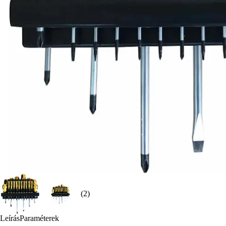
(2)
Leírás
Paraméterek