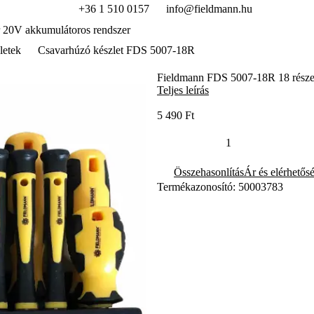
+36 1 510 0157
info@fieldmann.hu
 20V akkumulátoros rendszer
letek
Csavarhúzó készlet FDS 5007-18R
Fieldmann FDS 5007-18R 18 részes 
Teljes leírás
5 490 Ft
Összehasonlítás
Ár és elérhetős
Termékazonosító: 50003783