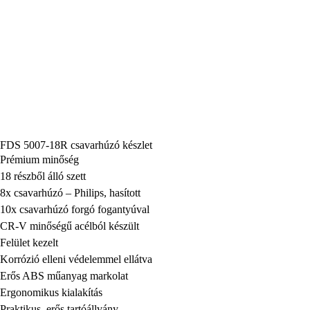
FDS 5007-18R csavarhúzó készlet
Prémium minőség
18 részből álló szett
8x csavarhúzó – Philips, hasított
10x csavarhúzó forgó fogantyúval
CR-V minőségű acélból készült
Felület kezelt
Korrózió elleni védelemmel ellátva
Erős ABS műanyag markolat
Ergonomikus kialakítás
Praktikus, erős tartóállvány