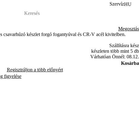
Szervíz
HU
Megosztás
csavarhúzó készlet forgó fogantyúval és CR-V acél kivitelben.
Szállításra kész
készleten több mint 5 db
Várhatóan Önnél: 08.12.
Kosárba
Regisztráljon a több előnyért
ég figyelése