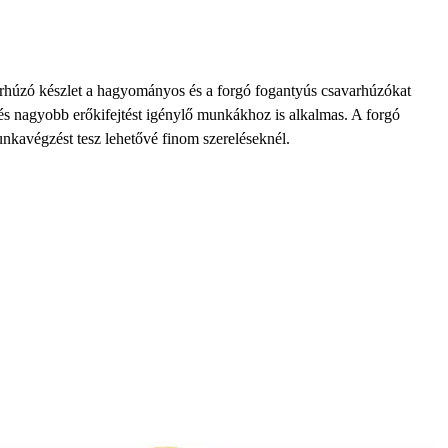
úzó készlet a hagyományos és a forgó fogantyús csavarhúzókat
 és nagyobb erőkifejtést igénylő munkákhoz is alkalmas. A forgó
nkavégzést tesz lehetővé finom szereléseknél.