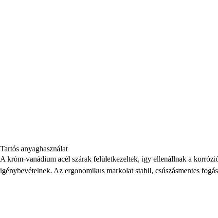
Tartós anyaghasználat
A króm-vanádium acél szárak felületkezeltek, így ellenállnak a korróz
igénybevételnek. Az ergonomikus markolat stabil, csúszásmentes fogást 