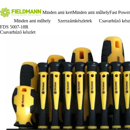
Minden ami kert
Minden ami műhely
Fast Power
Minden ami műhely
Szerszámkészletek
Csavarhúzó kész
FDS 5007-18R
Csavarhúzó készlet