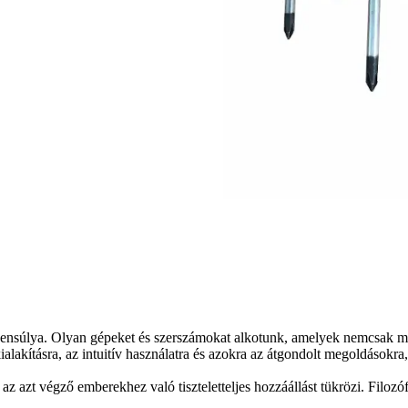
súlya. Olyan gépeket és szerszámokat alkotunk, amelyek nemcsak meg
lakításra, az intuitív használatra és azokra az átgondolt megoldásokra
 végző emberekhez való tiszteletteljes hozzáállást tükrözi. Filozófiánk