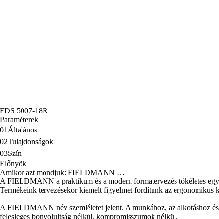
FDS 5007-18R
Paraméterek
01
Általános
02
Tulajdonságok
03
Szín
Előnyök
Amikor azt mondjuk: FIELDMANN …
A FIELDMANN a praktikum és a modern formatervezés tökéletes egyen
Termékeink tervezésekor kiemelt figyelmet fordítunk az ergonomikus kia
A FIELDMANN név szemléletet jelent. A munkához, az alkotáshoz és az azt
felesleges bonyolultság nélkül, kompromisszumok nélkül.