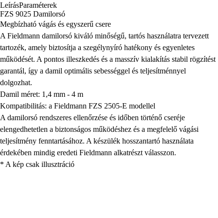
Leírás
Paraméterek
FZS 9025 Damilorsó
Megbízható vágás és egyszerű csere
A Fieldmann damilorsó kiváló minőségű, tartós használatra tervezett
tartozék, amely biztosítja a szegélynyíró hatékony és egyenletes
működését. A pontos illeszkedés és a masszív kialakítás stabil rögzítést
garantál, így a damil optimális sebességgel és teljesítménnyel
dolgozhat.
Damil méret: 1,4 mm - 4 m
Kompatibilitás: a Fieldmann FZS 2505-E modellel
A damilorsó rendszeres ellenőrzése és időben történő cseréje
elengedhetetlen a biztonságos működéshez és a megfelelő vágási
teljesítmény fenntartásához. A készülék hosszantartó használata
érdekében mindig eredeti Fieldmann alkatrészt válasszon.
* A kép csak illusztráció