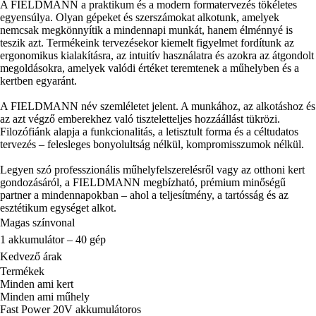
A FIELDMANN a praktikum és a modern formatervezés tökéletes
egyensúlya. Olyan gépeket és szerszámokat alkotunk, amelyek
nemcsak megkönnyítik a mindennapi munkát, hanem élménnyé is
teszik azt. Termékeink tervezésekor kiemelt figyelmet fordítunk az
ergonomikus kialakításra, az intuitív használatra és azokra az átgondolt
megoldásokra, amelyek valódi értéket teremtenek a műhelyben és a
kertben egyaránt.
A FIELDMANN név szemléletet jelent. A munkához, az alkotáshoz és
az azt végző emberekhez való tiszteletteljes hozzáállást tükrözi.
Filozófiánk alapja a funkcionalitás, a letisztult forma és a céltudatos
tervezés – felesleges bonyolultság nélkül, kompromisszumok nélkül.
Legyen szó professzionális műhelyfelszerelésről vagy az otthoni kert
gondozásáról, a FIELDMANN megbízható, prémium minőségű
partner a mindennapokban – ahol a teljesítmény, a tartósság és az
esztétikum egységet alkot.
Magas színvonal
1 akkumulátor – 40 gép
Kedvező árak
Termékek
Minden ami kert
Minden ami műhely
Fast Power 20V akkumulátoros