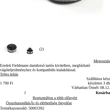
(2)
Megosztás
Eredeti Fieldmann damilorsó tartós kivitelben, megbízható
vágóteljesítményhez és kompatibilis kialakítással.
Teljes leírás
Szállításra kész
1 790 Ft
készleten 3 db
Várhatóan Önnél: 08.12.
Kosárba
Regisztráljon a több előnyért
Összehasonlítás
Ár és elérhetőség figyelése
Termékazonosító: 50003392